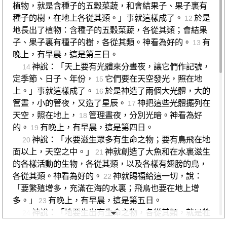
植物，就是含種子的五穀菜蔬，和會結果子、果子裏有
種子的樹，在地上各從其類。」事就這樣成了。
於是
12
地長出了植物：含種子的五穀菜蔬，各從其類；會結果
子、果子裏有種子的樹，各從其類。神看為好的。
有
13
晚上，有早晨，這是第三日。
神說：「天上要有光體來分晝夜，讓它們作記號，
14
定季節、日子、年份，
它們要在天空發光，照在地
15
上。」事就這樣成了。
於是神造了兩個大光體，大的
16
管晝，小的管夜，又造了星辰。
神把這些光體擺列在
17
天空，照在地上，
管理晝夜，分別光暗。神看為好
18
的。
有晚上，有早晨，這是第四日。
19
神說：「水要滋生眾多有生命之物；要有鳥飛在地
20
面以上，天空之中。」
神就創造了大魚和在水裏滋生
21
的各樣活動的生物，各從其類，以及各樣有翅膀的鳥，
各從其類。神看為好的。
神就賜福給這一切，說：
22
「要繁殖增多，充滿在海的水裏；飛鳥也要在地上增
多。」
有晚上，有早晨，這是第五日。
23
神說：「地要生出有生命之物，各從其類，就是牲
24
畜、爬行動物、地上的走獸，各從其類。」事就這樣成