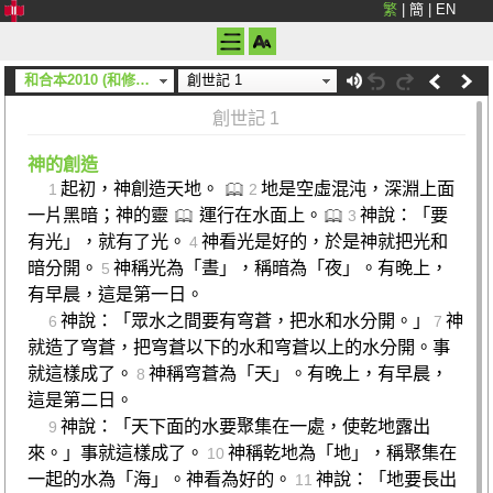
繁
|
簡
|
EN
和合本2010 (和修) (神版)
創世記 1
創世記 1
神的創造
起初，神創造天地。
地是空虛混沌，深淵上面
1
2
一片黑暗；神的靈
運行在水面上。
神說：「要
3
有光」，就有了光。
神看光是好的，於是神就把光和
4
暗分開。
神稱光為「晝」，稱暗為「夜」。有晚上，
5
有早晨，這是第一日。
神說：「眾水之間要有穹蒼，把水和水分開。」
神
6
7
就造了穹蒼，把穹蒼以下的水和穹蒼以上的水分開。事
就這樣成了。
神稱穹蒼為「天」。有晚上，有早晨，
8
這是第二日。
神說：「天下面的水要聚集在一處，使乾地露出
9
來。」事就這樣成了。
神稱乾地為「地」，稱聚集在
10
一起的水為「海」。神看為好的。
神說：「地要長出
11