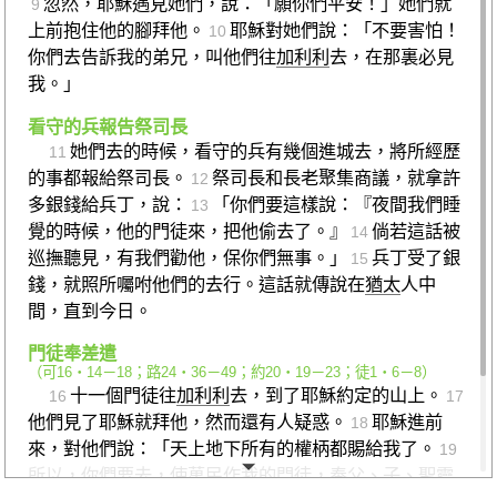
忽然，耶穌遇見她們，說：「願你們平安！」她們就
9
上前抱住他的腳拜他。
耶穌對她們說：「不要害怕！
10
你們去告訴我的弟兄，叫他們往
加利利
去，在那裏必見
我。」
看守的兵報告祭司長
她們去的時候，看守的兵有幾個進城去，將所經歷
11
的事都報給祭司長。
祭司長和長老聚集商議，就拿許
12
多銀錢給兵丁，說：
「你們要這樣說：『夜間我們睡
13
覺的時候，他的門徒來，把他偷去了。』
倘若這話被
14
巡撫聽見，有我們勸他，保你們無事。」
兵丁受了銀
15
錢，就照所囑咐他們的去行。這話就傳說在
猶太
人中
間，直到今日。
門徒奉差遣
（
可16‧14－18
；
路24‧36－49
；
約20‧19－23
；
徒1‧6－8
）
十一個門徒往
加利利
去，到了耶穌約定的山上。
16
17
他們見了耶穌就拜他，然而還有人疑惑。
耶穌進前
18
來，對他們說：「天上地下所有的權柄都賜給我了。
19
所以，你們要去，使萬民作我的門徒，奉父、子、聖靈