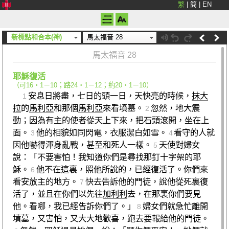
繁
|
簡
|
EN
新標點和合本(神)
馬太福音 28
馬太福音 28
耶穌復活
（
可16‧1－10
；
路24‧1－12
；
約20‧1－10
）
安息日將盡，七日的頭一日，天快亮的時候，
抹大
1
拉
的
馬利亞
和那個
馬利亞
來看墳墓。
忽然，地大震
2
動；因為有主的使者從天上下來，把石頭滾開，坐在上
面。
他的相貌如同閃電，衣服潔白如雪。
看守的人就
3
4
因他嚇得渾身亂戰，甚至和死人一樣。
天使對婦女
5
說：「不要害怕！我知道你們是尋找那釘十字架的耶
穌。
他不在這裏，照他所說的，已經復活了。你們來
6
看安放主的地方。
快去告訴他的門徒，說他從死裏復
7
活了，並且在你們以先往
加利利
去，在那裏你們要見
他。看哪，我已經告訴你們了。」
婦女們就急忙離開
8
墳墓，又害怕，又大大地歡喜，跑去要報給他的門徒。