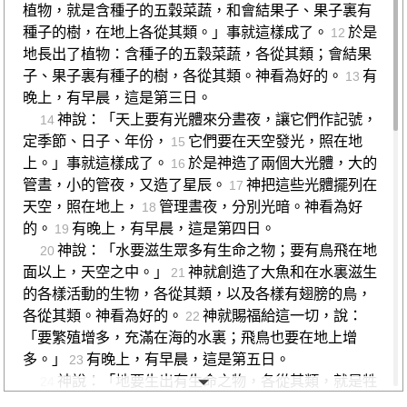
植物，就是含種子的五穀菜蔬，和會結果子、果子裏有
種子的樹，在地上各從其類。」事就這樣成了。
於是
12
地長出了植物：含種子的五穀菜蔬，各從其類；會結果
子、果子裏有種子的樹，各從其類。神看為好的。
有
13
晚上，有早晨，這是第三日。
神說：「天上要有光體來分晝夜，讓它們作記號，
14
定季節、日子、年份，
它們要在天空發光，照在地
15
上。」事就這樣成了。
於是神造了兩個大光體，大的
16
管晝，小的管夜，又造了星辰。
神把這些光體擺列在
17
天空，照在地上，
管理晝夜，分別光暗。神看為好
18
的。
有晚上，有早晨，這是第四日。
19
神說：「水要滋生眾多有生命之物；要有鳥飛在地
20
面以上，天空之中。」
神就創造了大魚和在水裏滋生
21
的各樣活動的生物，各從其類，以及各樣有翅膀的鳥，
各從其類。神看為好的。
神就賜福給這一切，說：
22
「要繁殖增多，充滿在海的水裏；飛鳥也要在地上增
多。」
有晚上，有早晨，這是第五日。
23
神說：「地要生出有生命之物，各從其類，就是牲
24
畜、爬行動物、地上的走獸，各從其類。」事就這樣成