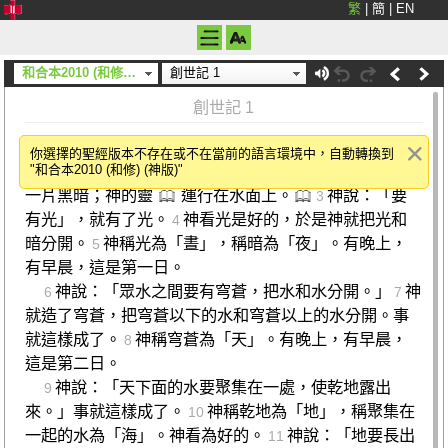
繁
|
簡
|
EN
和合本2010 (和修) (神版)
創世記 1
創世記 1
神的創造
你選擇的聖經版本不存在或不在當前的語言環境中，自動轉換到
"和合本2010 (和修) (神版)"
起初，神創造天地。
地是空虛混沌，深淵上面
1
2
一片黑暗；神的靈
運行在水面上。
神說：「要
3
有光」，就有了光。
神看光是好的，於是神就把光和
4
暗分開。
神稱光為「晝」，稱暗為「夜」。有晚上，
5
有早晨，這是第一日。
神說：「眾水之間要有穹蒼，把水和水分開。」
神
6
7
就造了穹蒼，把穹蒼以下的水和穹蒼以上的水分開。事
就這樣成了。
神稱穹蒼為「天」。有晚上，有早晨，
8
這是第二日。
神說：「天下面的水要聚集在一處，使乾地露出
9
來。」事就這樣成了。
神稱乾地為「地」，稱聚集在
10
一起的水為「海」。神看為好的。
神說：「地要長出
11