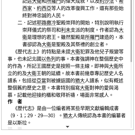
記述
大衛
和
所羅門
的偉大成就，以及
約沙法
、
希
西家
、
約西亞
等人的改革復興工作，還有那些始
終對神忠誠的人民。
二．記述
耶路撒冷
聖殿崇拜的開始，特別說明執行
崇拜儀式的祭司和
利未
支派的制度。作者認為
大
衛
是理想的君王。雖然聖殿是
所羅門
建造的，本
書卻認為
大衛
是聖殿及其祭禮的創立者。
《歷代志上》
的特點是未提
大衛
犯罪及他兒子叛變等
事，也未記北國
以色列
的事。本書強調神在整個歷史中
的作為，所記王國歷史是按照一條主線，即神與
大衛
所
立的約及
大衛
王朝的延續。故本書前幾章專記歷史人名
譜系，包括從
亞當
到被擄返國的
猶大
人譜系，似有概述
整個舊約歷史之意。本書特別描寫
大衛
對神的愛與渴
慕，記載他迎接約櫃和敬拜祈禱，場面非常感人。
作 者
《歷代志》
是由一位編者將某些早期文獻編輯成書
（
9．1
；
29．29—30
）。
猶太
人傳統認為本書的編纂者
是
以斯拉
。
提 要