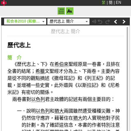
繁
|
簡
|
EN
和合本2010 (和修) (神版)
歷代志上 簡介
歷代志上 簡介
歷代志上
簡 介
《歷代志上、下》
在
希伯來
聖經原是一卷書，且排在
全書的結尾；
希臘
文聖經才分為上、下兩卷。主要內容
是從不同的觀點摘述
《撒母耳記》
和
《列王紀》
的記
載，並增補一些史實，此外還與
《以斯拉記》
和
《尼希
米記》
有密切的關係。
兩卷書對
以色列
君主政體的記述有兩個主要目的：
一．說明
以色列
和
猶大
兩國雖然遭受種種災難，神
仍然信守應許，藉著住在
猶大
的人實現他對子民
的計劃。為了確認這信念，本書的作者特別注意