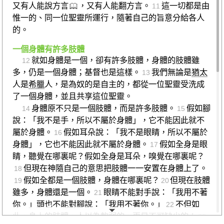
又有人能說方言
，又有人能翻方言。
這一切都是由
11
惟一的、同一位聖靈所運行，隨著自己的旨意分給各人
的。
一個身體有許多肢體
就如身體是一個，卻有許多肢體，身體的肢體雖
12
多，仍是一個身體；基督也是這樣。
我們無論是
猶太
13
人是
希臘
人，是為奴的是自主的，都從一位聖靈受洗成
了一個身體，並且共享這位聖靈。
身體原不只是一個肢體，而是許多肢體。
假如腳
14
15
說：「我不是手，所以不屬於身體」，它不能因此就不
屬於身體。
假如耳朵說：「我不是眼睛，所以不屬於
16
身體」，它也不能因此就不屬於身體。
假如全身是眼
17
睛，聽覺在哪裏呢？假如全身是耳朵，嗅覺在哪裏呢？
但現在神隨自己的意思把肢體一一安置在身體上了。
18
假如全都是一個肢體，身體在哪裏呢？
但現在肢體
19
20
雖多，身體還是一個。
眼睛不能對手說：「我用不著
21
你。」頭也不能對腳說：「我用不著你。」
不但如
22
此，身上的肢體，人以為軟弱的，更是不可缺少的；
23