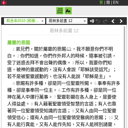
繁
|
簡
|
EN
和合本2010 (和修) (神版)
哥林多前書 12
哥林多前書 12
屬靈的恩賜
弟兄們，關於屬靈的恩賜
，我不願意你們不明
1
白。
你們知道，你們作外邦人的時候，隨事被引誘，
2
受了迷惑去拜不會出聲的偶像。
所以，我要你們知
3
道，被神的靈感動的，沒有人會說「耶穌該受詛咒」；
若不是被聖靈感動的，也沒有人能說「耶穌是主」。
恩賜有許多種，卻是同一位聖靈所賜。
事奉有許多
4
5
種，卻是事奉同一位主。
工作有許多種，卻是同一位
6
神在萬人中運行萬事。
聖靈彰顯在各人身上，是要使
7
人得益處。
有人藉著聖靈領受智慧的言語；有人也靠
8
著同一位聖靈領受知識的言語；
又有人由同一位聖靈
9
領受信心；還有人由同一位聖靈領受醫病的恩賜；
又
10
有人能行異能，又有人能作先知，又有人能辨別諸靈，