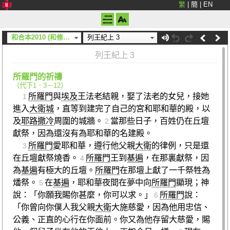
繁
|
簡
|
EN
和合本2010 (和修) (神版)
列王紀上 3
列王紀上 3
所羅門的祈禱
（
代下1．3－12
）
所羅門
與
埃及
王法老結親，娶了法老的女兒，接她
1
進入
大衛城
，直等到建完了自己的宮和耶和華的殿，以
及
耶路撒冷
周圍的城牆。
當那些日子，百姓仍在丘壇
2
獻祭，因為還沒有為耶和華的名建殿。
所羅門
愛耶和華，遵行他父親
大衛
的律例，只是還
3
在丘壇獻祭燒香。
所羅門
王到
基遍
，在那裏獻祭，因
4
為
基遍
有極大的丘壇。
所羅門
在那壇上獻了一千祭牲為
燔祭。
在
基遍
，耶和華夜間在夢中向
所羅門
顯現；神
5
說：「你願我賜你甚麼，你可以求。」
所羅門
說：
6
「你曾向你僕人我父親
大衛
大施慈愛，因為他用忠信、
公義、正直的心行在你面前。你又為他存留大慈愛，賜