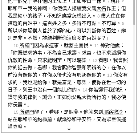
他一個兒子坐在他的王位上，正如今日一樣。
現在，
7
耶和華－我的神啊，你使僕人接續我父親
大衛
作王；但
我是幼小的孩子，不知道應當怎樣出入。
僕人住在你
8
揀選的百姓中，這百姓之多，多得不可點，不可算。
9
所以求你賜僕人善於了解的心，可以判斷你的百姓，辨
別是非。不然，誰能判斷你這麼多的百姓呢？」
所羅門
因為求這事，就蒙主喜悅。
神對他說：
10
11
「你既然求這事，不為自己求壽、求富，也不求滅絕你
仇敵的性命，只求能明辨，可以聽訟，
看哪，我會照
12
你的話去做，看哪，我會賜你智慧和明辨的心，在你以
前沒有像你的，在你以後也沒有興起像你的。
你沒有
13
求的，我也賜給你，就是富足、尊榮，使你在世一切的
日子，列王中沒有一個能比你的。
你若遵行我的道，
14
謹守我的律例、誡命，正如你父親
大衛
所行的，我必使
你長壽。」
所羅門
醒了，看哪，是個夢。他就來到
耶路撒冷
，
15
站在耶和華的約櫃前，獻燔祭和平安祭，又為眾臣僕擺
設宴席。