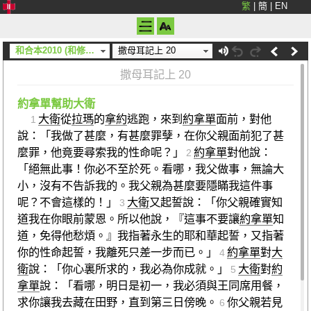
繁
|
簡
|
EN
和合本2010 (和修) (神版)
撒母耳記上 20
撒母耳記上 20
約拿單幫助大衛
大衛
從
拉瑪
的
拿約
逃跑，來到
約拿單
面前，對他
1
說：「我做了甚麼，有甚麼罪孽，在你父親面前犯了甚
麼罪，他竟要尋索我的性命呢？」
約拿單
對他說：
2
「絕無此事！你必不至於死。看哪，我父做事，無論大
小，沒有不告訴我的。我父親為甚麼要隱瞞我這件事
呢？不會這樣的！」
大衛
又起誓說：「你父親確實知
3
道我在你眼前蒙恩。所以他說，『這事不要讓
約拿單
知
道，免得他愁煩。』我指著永生的耶和華起誓，又指著
你的性命起誓，我離死只差一步而已。」
約拿單
對
大
4
衛
說：「你心裏所求的，我必為你成就。」
大衛
對
約
5
拿單
說：「看哪，明日是初一，我必須與王同席用餐，
求你讓我去藏在田野，直到第三日傍晚。
你父親若見
6