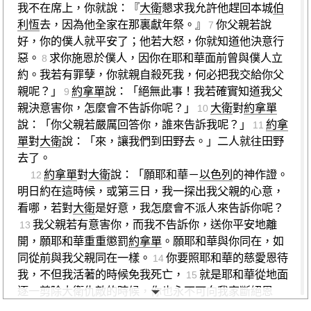
我不在席上，你就說：『
大衛
懇求我允許他趕回本城
伯
利恆
去，因為他全家在那裏獻年祭。』
你父親若說
7
好，你的僕人就平安了；他若大怒，你就知道他決意行
惡。
求你施恩於僕人，因你在耶和華面前曾與僕人立
8
約。我若有罪孽，你就親自殺死我，何必把我交給你父
親呢？」
約拿單
說：「絕無此事！我若確實知道我父
9
親決意害你，怎麼會不告訴你呢？」
大衛
對
約拿單
10
說：「你父親若嚴厲回答你，誰來告訴我呢？」
約拿
11
單
對
大衛
說：「來，讓我們到田野去。」二人就往田野
去了。
約拿單
對
大衛
說：「願耶和華－
以色列
的神作證。
12
明日約在這時候，或第三日，我一探出我父親的心意，
看哪，若對
大衛
是好意，我怎麼會不派人來告訴你呢？
我父親若有意害你，而我不告訴你，送你平安地離
13
開，願耶和華重重懲罰
約拿單
。願耶和華與你同在，如
同從前與我父親同在一樣。
你要照耶和華的慈愛恩待
14
我，不但我活著的時候免我死亡，
就是耶和華從地面
15
逐一剪除
大衛
仇敵的時候，你也永不可向我家斷絕恩
惠。」
於是
約拿單
與
大衛
家立約：「願耶和華從
大衛
16