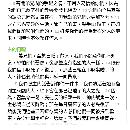
有關弟兄間的手足之情，不用人寫信給你們，因為
9
你們自己蒙了神的教導要彼此相愛。
你們向全
馬其頓
10
的眾弟兄固然是這樣行，但我勸弟兄們要更加努力。
11
要立志過安靜的生活，管自己的事，親手
做工，正如
我們從前吩咐你們的，
好使你們的行為能得外人的尊
12
敬，同時也不依賴任何人。
主的再臨
弟兄們，至於已睡了的人，我們不願意你們不知
13
道，恐怕你們憂傷，像那些沒有指望的人一樣。
既然
14
我們信耶穌死了，復活了，那些已經在耶穌裏睡了的
人，神也必將他們與耶穌一同帶來。
我們照主的話告訴你們一件事：我們這活著還存留
15
到主來臨的人，絕不會在那已經睡了的人之先。
因
16
為，召集令一發，天使長的呼聲一叫，神的號角一吹，
主必親自從天降臨；那在基督裏死了的人必先復活，
17
然後我們這些活著還存留的人必和他們一同被提到雲
裏，在空中與主相會。這樣，我們就要和主永遠同在。
所以，你們當用這些話彼此勸勉。
18