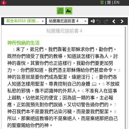
繁
|
簡
|
EN
和合本2010 (和修) (神版)
帖撒羅尼迦前書 4
帖撒羅尼迦前書 4
神所悅納的生活
末了，弟兄們，我們靠著主耶穌求你們，勸你們，
1
既然你們領受了我們的教導，知道該怎樣行事為人，討
神的喜悅，其實你們也正這樣行，我勸你們要更加努
力。
你們原知道，我們憑主耶穌傳給你們甚麼命令。
2
3
神的旨意就是要你們成為聖潔，遠避淫行；
要你們各
4
人知道怎樣用聖潔、尊貴控制自己的身體
，
不放縱
5
私慾的邪情，像不認識神的外邦人。
不准有人在這事
6
上越軌，佔他弟兄的便宜；因為這一類的事，主必報
應，正如我預先對你們說過，又切切警告過你們的。
7
神召我們本不是要我們沾染污穢，而是要我們聖潔。
8
所以，那棄絕這教導的不是棄絕人，而是棄絕那把自己
的聖靈賜給你們的神。