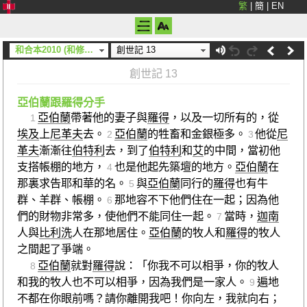
繁
|
簡
|
EN
和合本2010 (和修) (神版)
創世記 13
創世記 13
亞伯蘭跟羅得分手
亞伯蘭
帶著他的妻子與
羅得
，以及一切所有的，從
1
埃及
上
尼革夫
去。
亞伯蘭
的牲畜和金銀極多。
他從
尼
2
3
革夫
漸漸往
伯特利
去，到了
伯特利
和
艾
的中間，當初他
支搭帳棚的地方，
也是他起先築壇的地方。
亞伯蘭
在
4
那裏求告耶和華的名。
與
亞伯蘭
同行的
羅得
也有牛
5
群、羊群、帳棚。
那地容不下他們住在一起；因為他
6
們的財物非常多，使他們不能同住一起。
當時，
迦南
7
人與
比利洗
人在那地居住。
亞伯蘭
的牧人和
羅得
的牧人
之間起了爭端。
亞伯蘭
就對
羅得
說：「你我不可以相爭，你的牧人
8
和我的牧人也不可以相爭，因為我們是一家人。
遍地
9
不都在你眼前嗎？請你離開我吧！你向左，我就向右；