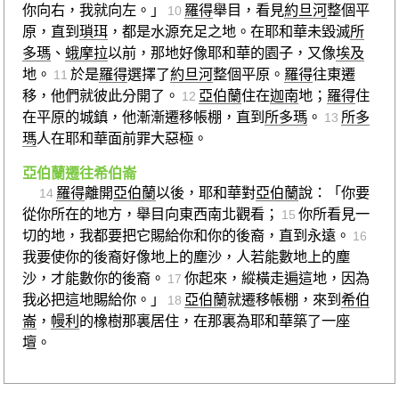
你向右，我就向左。」
羅得
舉目，看見
約旦河
整個平
10
原，直到
瑣珥
，都是水源充足之地。在耶和華未毀滅
所
多瑪
、
蛾摩拉
以前，那地好像耶和華的園子，又像
埃及
地。
於是
羅得
選擇了
約旦河
整個平原。
羅得
往東遷
11
移，他們就彼此分開了。
亞伯蘭
住在
迦南
地；
羅得
住
12
在平原的城鎮，他漸漸遷移帳棚，直到
所多瑪
。
所多
13
瑪
人在耶和華面前罪大惡極。
亞伯蘭遷往希伯崙
羅得
離開
亞伯蘭
以後，耶和華對
亞伯蘭
說：「你要
14
從你所在的地方，舉目向東西南北觀看；
你所看見一
15
切的地，我都要把它賜給你和你的後裔，直到永遠。
16
我要使你的後裔好像地上的塵沙，人若能數地上的塵
沙，才能數你的後裔。
你起來，縱橫走遍這地，因為
17
我必把這地賜給你。」
亞伯蘭
就遷移帳棚，來到
希伯
18
崙
，
幔利
的橡樹那裏居住，在那裏為耶和華築了一座
壇。