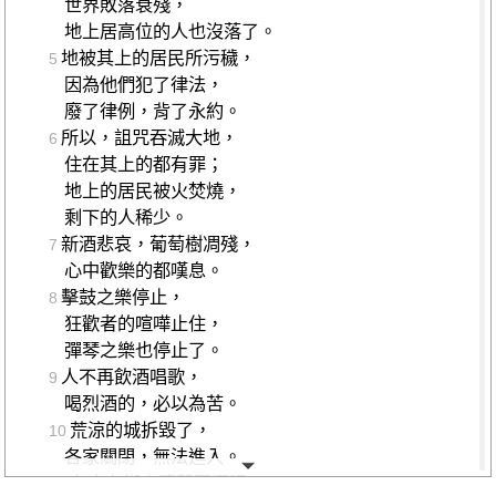
世界敗落衰殘，
地上居高位的人也沒落了。
地被其上的居民所污穢，
5
因為他們犯了律法，
廢了律例，背了永約。
所以，詛咒吞滅大地，
6
住在其上的都有罪；
地上的居民被火焚燒，
剩下的人稀少。
新酒悲哀，葡萄樹凋殘，
7
心中歡樂的都嘆息。
擊鼓之樂停止，
8
狂歡者的喧嘩止住，
彈琴之樂也停止了。
人不再飲酒唱歌，
9
喝烈酒的，必以為苦。
荒涼的城拆毀了，
10
各家關閉，無法進入。
有人在街上嚷著要酒喝，
11