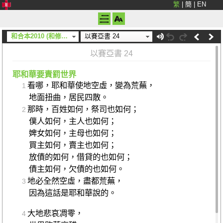
繁
|
簡
|
EN
和合本2010 (和修) (神版)
以賽亞書 24
以賽亞書 24
耶和華要責罰世界
看哪，耶和華使地空虛，變為荒蕪，
1
地面扭曲，居民四散。
那時，百姓如何，祭司也如何；
2
僕人如何，主人也如何；
婢女如何，主母也如何；
買主如何，賣主也如何；
放債的如何，借貸的也如何；
債主如何，欠債的也如何。
地必全然空虛，盡都荒蕪，
3
因為這話是耶和華說的。
大地悲哀凋零，
4