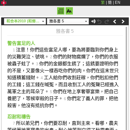
繁
|
簡
|
EN
和合本2010 (和修) (神版)
雅各書 5
雅各書 5
警告富足的人
注意！你們這些富足人哪，要為將要臨到你們身上
1
的災難哭泣、號咷。
你們的財物腐爛了，你們的衣服
2
被蟲子蛀了。
你們的金銀都生銹了；這銹要證明你們
3
的不是，又要像火一樣吞吃你們的肉。你們在這末世只
知道積蓄錢財。
工人給你們收割莊稼，你們剋扣他們
4
的工錢；這工錢在喊冤，而且收割工人的冤聲已經進入
萬軍之主的耳朵了。
你們在地上享奢華宴樂，把自己
5
養肥了，等候宰殺的日子。
你們定了義人的罪，把他
6
殺害，他沒有抵抗你們。
忍耐和禱告
所以弟兄們，你們要忍耐，直到主來。看哪，農夫
7
等候著地裏寶貴的出產，耐心地等到它得了秋霖春雨。