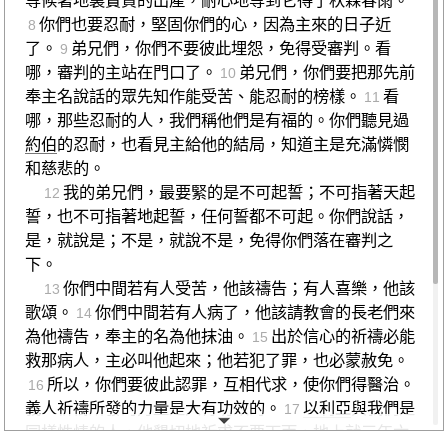
你們也要忍耐，堅固你們的心，因為主來的日子近
8
了。
弟兄們，你們不要彼此埋怨，免得受審判。看
9
哪，審判的主站在門口了。
弟兄們，你們要把那先前
10
奉主名說話的眾先知作能受苦、能忍耐的榜樣。
看
11
哪，那些忍耐的人，我們稱他們是有福的。你們聽見過
約伯
的忍耐，也看見主給他的結局，知道主是充滿憐憫
和慈悲的。
我的弟兄們，最要緊的是不可起誓；不可指著天起
12
誓，也不可指著地起誓，任何誓都不可起。你們說話，
是，就說是；不是，就說不是，免得你們落在審判之
下。
你們中間若有人受苦，他該禱告；有人喜樂，他該
13
歌頌。
你們中間若有人病了，他該請教會的長老們來
14
為他禱告，奉主的名為他抹油。
出於信心的祈禱必能
15
救那病人，主必叫他起來；他若犯了罪，也必蒙赦免。
所以，你們要彼此認罪，互相代求，使你們得醫治。
16
義人祈禱所發的力量是大有功效的。
以利亞
與我們是
17
同樣性情的人，他懇切地祈求不要下雨，地上就三年六