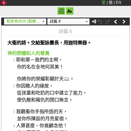
繁
|
簡
|
EN
和合本2010 (和修) (神版)
詩篇 8
詩篇 8
大衛的詩。交給聖詠團長，用迦特樂器。
神的榮耀和人的尊貴
耶和華－我們的主啊，
1
你的名在全地何其美！
你將你的榮耀彰顯於天
。
你因敵人的緣故，
2
從孩童和吃奶的口中建立了能力，
使仇敵和報仇的閉口無言。
我觀看你手指所造的天，
3
並你所陳設的月亮星宿。
人算甚麼，你竟顧念他！
4