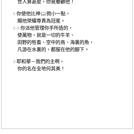
世人算甚麼，你竟眷顧他！
你使他比神
微小一點，
5
賜他榮耀尊貴為冠冕。
你派他管理你手所造的，
6-8
使萬物，就是一切的牛羊、
田野的牲畜、空中的鳥、海裏的魚，
凡游在水裏的，都服在他的腳下。
耶和華－我們的主啊，
9
你的名在全地何其美！