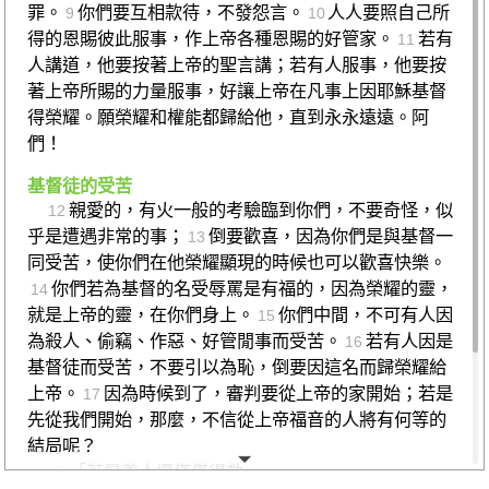
罪。
你們要互相款待，不發怨言。
人人要照自己所
9
10
得的恩賜彼此服事，作上帝各種恩賜的好管家。
若有
11
人講道，他要按著上帝的聖言講；若有人服事，他要按
著上帝所賜的力量服事，好讓上帝在凡事上因耶穌基督
得榮耀。願榮耀和權能都歸給他，直到永永遠遠。阿
們！
基督徒的受苦
親愛的，有火一般的考驗臨到你們，不要奇怪，似
12
乎是遭遇非常的事；
倒要歡喜，因為你們是與基督一
13
同受苦，使你們在他榮耀顯現的時候也可以歡喜快樂。
你們若為基督的名受辱罵是有福的，因為榮耀的靈，
14
就是上帝的靈，在你們身上。
你們中間，不可有人因
15
為殺人、偷竊、作惡、好管閒事而受苦。
若有人因是
16
基督徒而受苦，不要引以為恥，倒要因這名而歸榮耀給
上帝。
因為時候到了，審判要從上帝的家開始；若是
17
先從我們開始，那麼，不信從上帝福音的人將有何等的
結局呢？
「若是義人還僅僅得救，
18