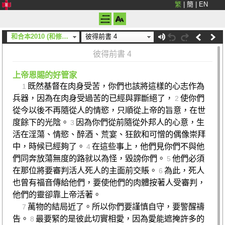
繁
|
簡
|
EN
和合本2010 (和修) (上帝)
彼得前書 4
彼得前書 4
上帝恩賜的好管家
既然基督在肉身受苦，你們也該將這樣的心志作為
1
兵器，因為在肉身受過苦的已經與罪斷絕了，
使你們
2
從今以後不再隨從人的情慾，只順從上帝的旨意，在世
度餘下的光陰。
因為你們從前隨從外邦人的心意，生
3
活在淫蕩、情慾、醉酒、荒宴、狂飲和可憎的偶像崇拜
中，時候已經夠了。
在這些事上，他們見你們不與他
4
們同奔放蕩無度的路就以為怪，毀謗你們。
他們必須
5
在那位將要審判活人死人的主面前交賬。
為此，死人
6
也曾有福音傳給他們，要使他們的肉體按著人受審判，
他們的靈卻靠上帝活著。
萬物的結局近了。所以你們要謹慎自守，要警醒禱
7
告。
最要緊的是彼此切實相愛，因為愛能遮掩許多的
8