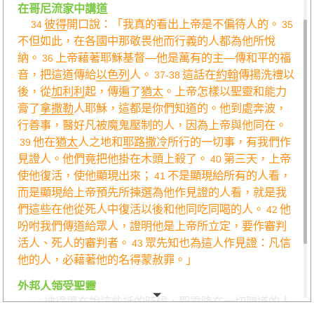
在哥尼流家中講道
彼得
開口說：「我真的看出上帝是不偏待人的。
34
35
不但如此，在各國中那敬畏他而行義的人都為他所悅
納。
上帝藉著耶穌基督—他是萬有的主—傳和平的福
36
音，把這道傳給
以色列
人。
這話在
約翰
傳揚洗禮以
37-38
後，從
加利利
起，傳遍了
猶太
。上帝怎樣以聖靈和能力
膏了
拿撒勒
人耶穌，這都是你們知道的。他到處奔波，
行善事，醫好凡被魔鬼壓制的人，因為上帝與他同在。
他在
猶太
人之地和
耶路撒冷
所行的一切事，有我們作
39
見證人。他們竟把他掛在木頭上殺了。
第三天，上帝
40
使他復活，使他顯現出來；
不是顯現給所有的人看，
41
而是顯現給上帝預先所揀選為他作見證的人看，就是我
們這些在他從死人中復活以後和他同吃同喝的人。
他
42
吩咐我們傳道給眾人，證明他是上帝所立定，要作審判
活人、死人的審判者。
眾先知也為這人作見證：凡信
43
他的人，必藉著他的名得蒙赦罪。」
外邦人領受聖靈
彼得
還在說這些話的時候，聖靈降在一切聽道的人
44