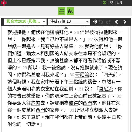
繁
|
簡
|
EN
住宿。
次日，他起身和他們同去，還有
約帕
的幾個弟兄跟他
一起去。
又次日，他
進入
凱撒利亞
，
哥尼流
已經
24
和合本2010 (和修) (上帝)
使徒行傳 10
請了他的親朋好友在等候他們。
彼得
一進去，
哥尼流
25
就迎接他，俯伏在他腳前拜他。
但是
彼得
拉他起來，
26
說：「你起來，我自己也不過是人。」
彼得
和他一邊
27
說話一邊進去，見有好些人聚集，
就對他們說：「你
28
們知道，
猶太
人和別國的人結交來往本是不合規矩的，
但上帝已經指示我，無論甚麼人都不可看作污俗或不潔
淨的。
所以，我一被邀請，沒有推辭就來了。現在請
29
問，你們為甚麼叫我來呢？」
哥尼流
說：「四天前，
30
這個時候，我在家中守著下午三點鐘的禱告，忽然有一
個人穿著明亮的衣裳站在我面前，
說：『
哥尼流
，你
31
的禱告已蒙垂聽，你的賙濟在上帝面前已蒙記念了。
32
你要派人往
約帕
去，請那稱為
彼得
的
西門
來，他住在海
邊一個皮革匠
西門
的家裏。』
所以我立刻派人去請
33
你。你來了真好。現在我們都在上帝面前，要聽主
吩
咐你的一切話。」