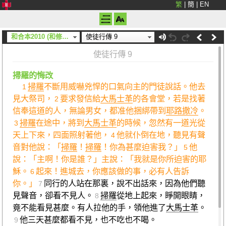
繁
|
簡
|
EN
和合本2010 (和修) (上帝)
使徒行傳 9
使徒行傳 9
掃羅的悔改
掃羅
不斷用威嚇兇悍的口氣向主的門徒說話。他去
1
見大祭司，
要求發信給
大馬士革
的各會堂，若是找著
2
信奉這道的人，無論男女，都准他捆綁帶到
耶路撒冷
。
掃羅
在途中，將到
大馬士革
的時候，忽然有一道光從
3
天上下來，四面照射著他，
他就仆倒在地，聽見有聲
4
音對他說：「
掃羅
！
掃羅
！你為甚麼迫害我？」
他
5
說：「主啊！你是誰？」主說：「我就是你所迫害的耶
穌。
起來！進城去，你應該做的事，必有人告訴
6
你。」
同行的人站在那裏，說不出話來，因為他們聽
7
見聲音，卻看不見人。
掃羅
從地上起來，睜開眼睛，
8
竟不能看見甚麼。有人拉他的手，領他進了
大馬士革
。
他三天甚麼都看不見，也不吃也不喝。
9