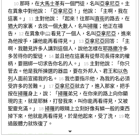
那時，在
大馬士革
有一個門徒，名叫
亞拿尼亞
。主
10
在異象中對他說：「
亞拿尼亞
！」他說：「主啊，我在
這裏。」
主對他說：「起來！往那叫
直街
的路去，在
11
猶大
的家裏，去找一個
大數
人，名叫
掃羅
；他正在禱
告，
在異象中
看見了一個人，名叫
亞拿尼亞
，進來
12
為他按手，讓他能再看得見。」
亞拿尼亞
回答：「主
13
啊，我聽見許多人講到這個人，說他怎樣在
耶路撒冷
多
多苦待你的聖徒，
並且他在這裏有從祭司長得來的權
14
柄，要捆綁一切求告你名的人。」
主對他說：「你只
15
管去。他是我所揀選的器皿，要在外邦人、君王和
以色
列
人面前宣揚我的名。
我也要指示他，為我的名必須
16
受許多的苦難。」
亞拿尼亞
就去了，進入那家，把手
17
按在
掃羅
身上，說：「
掃羅
弟兄，在你來的路上向你顯
現的主，就是耶穌，打發我來，叫你能再看得見，又被
聖靈充滿。」
掃羅
的眼睛上立刻好像有鱗一般的東西
18
掉下來，他就能再看得見，於是他起來，受了洗，
吃
19
過飯體力就恢復了。
掃羅在大馬士革傳道