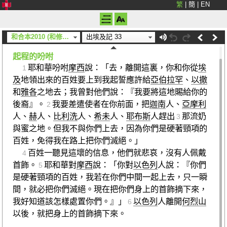
繁
|
簡
|
EN
出埃及記 33
和合本2010 (和修) (上帝)
出埃及記 33
起程的吩咐
耶和華吩咐
摩西
說：「去，離開這裏，你和你從
埃
1
及
地領出來的百姓要上到我起誓應許給
亞伯拉罕
、
以撒
和
雅各
之地去；我曾對他們說：『我要將這地賜給你的
後裔』。
我要差遣使者在你前面，把
迦南
人、
亞摩利
2
人、
赫
人、
比利洗
人、
希未
人、
耶布斯
人趕出
那流奶
3
與蜜之地。但我不與你們上去，因為你們是硬著頸項的
百姓，免得我在路上把你們滅絕。」
百姓一聽見這壞的信息，他們就悲哀，沒有人佩戴
4
首飾。
耶和華對
摩西
說：「你對
以色列
人說：『你們
5
是硬著頸項的百姓，我若在你們中間一起上去，只一瞬
間，就必把你們滅絕。現在把你們身上的首飾摘下來，
我好知道該怎樣處置你們。』」
以色列
人離開
何烈山
6
以後，就把身上的首飾摘下來。