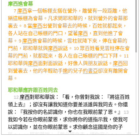
摩西進會幕
摩西
拿一個帳棚支搭在營外，離營有一段距離，他
7
稱這帳棚為會幕。凡求問耶和華的，就到營外的會幕那
裏去。
當
摩西
出營到會幕去的時候，百姓就都起來，
8
各人站在自己帳棚的門口，望著
摩西
，直到他進了會
幕。
摩西
進會幕的時候，雲柱就降下來，停在會幕的
9
門前，耶和華就與
摩西
說話。
眾百姓看見雲柱停在會
10
幕的門前，就都起來，各人在自己帳棚的門口下拜。
11
耶和華與
摩西
面對面說話，好像人與朋友說話。
摩西
回
到營裏去，他的年輕助手
嫩
的兒子
約書亞
卻沒有離開會
幕。
耶和華應許跟百姓同去
摩西
對耶和華說：「看，你曾對我說：『將這百姓
12
領上去』；卻沒有讓我知道你要差派誰與我同去。你還
說：『我按你的名認識你，你也在我眼前蒙了恩。』
13
我如今若在你眼前蒙恩，求你將你的道指示我，使我可
以認識你，並在你眼前蒙恩。求你顧念這國是你的子
民。」
耶和華說：「我必親自去，讓你安心。」
摩
14
15