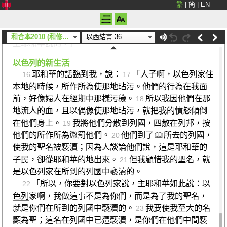
繁
|
簡
|
EN
失兒女』，
所以你必不再吞吃人，也不再使國民喪失
14
兒女。這是主耶和華說的。
我使你不再聽見列國的羞
15
辱；你必不再受萬民的辱罵，也不再使國民絆跌。這是
和合本2010 (和修) (上帝)
以西結書 36
主耶和華說的。」
以色列的新生活
耶和華的話臨到我，說：
「人子啊，
以色列
家住
16
17
本地的時候，所作所為使那地玷污。他們的行為在我面
前，好像婦人在經期中那樣污穢。
所以我因他們在那
18
地流人的血，且以偶像使那地玷污，就把我的憤怒傾倒
在他們身上。
我將他們分散到列國，四散在列邦，按
19
他們的所作所為懲罰他們。
他們到了
所去的列國，
20
使我的聖名被褻瀆；因為人談論他們說，這是耶和華的
子民，卻從耶和華的地出來。
但我顧惜我的聖名，就
21
是
以色列
家在所到的列國中褻瀆的。
「所以，你要對
以色列
家說，主耶和華如此說：
以
22
色列
家啊，我做這事不是為你們，而是為了我的聖名，
就是你們在所到的列國中褻瀆的。
我要使我至大的名
23
顯為聖；這名在列國中已遭褻瀆，是你們在他們中間褻