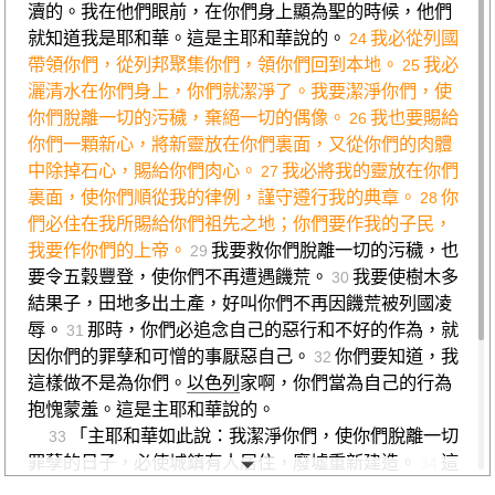
瀆的。我在他們眼前，在你們身上顯為聖的時候，他們
就知道我是耶和華。這是主耶和華說的。
我必從列國
24
帶領你們，從列邦聚集你們，領你們回到本地。
我必
25
灑清水在你們身上，你們就潔淨了。我要潔淨你們，使
你們脫離一切的污穢，棄絕一切的偶像。
我也要賜給
26
你們一顆新心，將新靈放在你們裏面，又從你們的肉體
中除掉石心，賜給你們肉心。
我必將我的靈放在你們
27
裏面，使你們順從我的律例，謹守遵行我的典章。
你
28
們必住在我所賜給你們祖先之地；你們要作我的子民，
我要作你們的上帝。
我要救你們脫離一切的污穢，也
29
要令五穀豐登，使你們不再遭遇饑荒。
我要使樹木多
30
結果子，田地多出土產，好叫你們不再因饑荒被列國凌
辱。
那時，你們必追念自己的惡行和不好的作為，就
31
因你們的罪孽和可憎的事厭惡自己。
你們要知道，我
32
這樣做不是為你們。
以色列
家啊，你們當為自己的行為
抱愧蒙羞。這是主耶和華說的。
「主耶和華如此說：我潔淨你們，使你們脫離一切
33
罪孽的日子，必使城鎮有人居住，廢墟重新建造。
這
34
荒蕪的土地，曾被過路的人看為荒蕪，現今卻得以耕