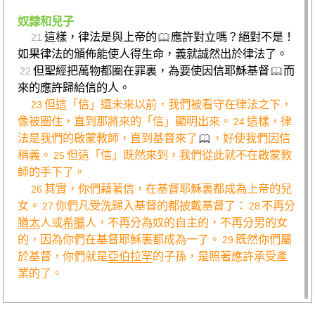
奴隸和兒子
這樣，律法是與上帝的
應許對立嗎？絕對不是！
21
如果律法的頒佈能使人得生命，義就誠然出於律法了。
但聖經把萬物都圈在罪裏，為要使因信耶穌基督
而
22
來的應許歸給信的人。
但這「信」還未來以前，我們被看守在律法之下，
23
像被圈住，直到那將來的「信」顯明出來。
這樣，律
24
法是我們的啟蒙教師，直到基督來了
，好使我們因信
稱義。
但這「信」既然來到，我們從此就不在啟蒙教
25
師的手下了。
其實，你們藉著信，在基督耶穌裏都成為上帝的兒
26
女。
你們凡受洗歸入基督的都披戴基督了：
不再分
27
28
猶太
人或
希臘
人，不再分為奴的自主的，不再分男的女
的，因為你們在基督耶穌裏都成為一了。
既然你們屬
29
於基督，你們就是
亞伯拉罕
的子孫，是照著應許承受產
業的了。