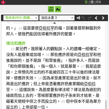
繁
|
簡
|
EN
顯的，因為經上說：「義人必因信得生。」
律法並不
12
出於信，而是說：「行這些事的就必因此得生。」
既
13
然基督為我們成了詛咒，就把我們從律法的詛咒中贖出
和合本2010 (和修) (上帝)
加拉太書 3
來。因為經上記著：「凡掛在木頭上的都是受詛咒
的。」
這是要使
亞伯拉罕
的福，因著基督耶穌臨到外
14
邦人，使我們能因信得著所應許的聖靈。
律法和應許
弟兄們，我照著人的觀點說，人的遺囑一經確定，
15
沒有人能廢棄或加增。
那些應許原是向
亞伯拉罕
和他
16
後裔說的，並不是說「和眾後裔」，指許多人，而是說
「和你那個後裔」，指一個人，就是基督。
我是這麼
17
說，上帝預先所立的約不能被四百三十年以後的律法廢
掉，使應許失效。
因為承受產業若是出於律法，就不
18
再是出於應許；但上帝是憑著應許把產業賜給
亞伯拉
罕
。
這樣說來，為甚麼要有律法呢？律法是為過犯的
19
緣故而加上去的，等候那蒙應許的子孫來到才結束，是
藉著天使經中保之手而設立的。
但中保本不是為單方
20
設立的；上帝卻是一位。