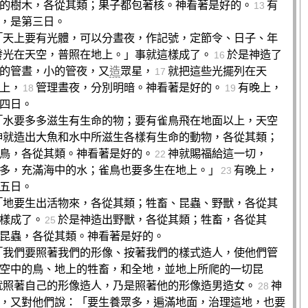
的樹木，各從其類；果子都包著核。神看著是好的。
有
13
，是第三日。
「天上要有光體，可以分晝夜，作記號，定節令、日子、年
發光在天空，普照在地上。」事就這樣成了。
於是神造了
16
的管晝，小的管夜，又
造
眾星，
就把這些光擺列在天
17
上，
管理晝夜，分別明暗。神看著是好的。
有晚上，
18
19
四日。
「水要多多滋生有生命的物；要有雀鳥飛在地面以上，天空
神就造出大魚和水中所滋生各樣有生命的動物，各從其類；
鳥，各從其類。神看著是好的。
神就賜福給這一切，
22
多，充滿海中的水；雀鳥也要多生在地上。」
有晚上，
23
五日。
「地要生出活物來，各從其類；牲畜、昆蟲、野獸，各從其
樣成了。
於是神造出野獸，各從其類；牲畜，各從其
25
昆蟲，各從其類。神看著是好的。
「我們要照著我們的形像、按著我們的樣式造人，使他們管
空中的鳥、地上的牲畜，和全地，並地上所爬的一切昆
就照著自己的形像造人，乃是照著他的形像造男造女。
神
28
，又對他們說：「要生養眾多，遍滿地面，治理這地，也要