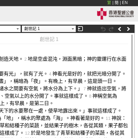
繁
|
簡
|
EN
創世記 1
創世記 1
創造天地。
地是空虛混沌，淵面黑暗；神的靈運行在水面
2
要有光」，就有了光。
神看光是好的，就把光暗分開了。
4
晝」，稱暗為「夜」。有晚上，有早晨，這是頭一日。
諸水之間要有空氣，將水分為上下。」
神就造出空氣，將
7
、空氣以上的水分開了。事就這樣成了。
神稱空氣為
8
上，有早晨，是第二日。
天下的水要聚在一處，使旱地露出來。」事就這樣成了。
為「地」，稱水的聚處為「海」。神看著是好的。
神說：
11
草和結種子的菜蔬，並結果子的樹木，各從其類，果子都包
這樣成了。
於是地發生了青草和結種子的菜蔬，各從其
12