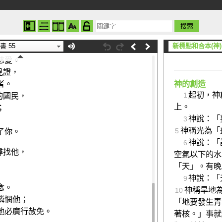
就能吃那美物，
；
書 55
新標點和合本(神)
慈愛。
見證，
者。
神的創造
起初，神
的國民，
1
上。
；
神說：「
，
3
神稱光為「
了你。
5
神說：「
6
尋找他，
空氣以下的水
「天」。有晚
神說：「
9
念。
神稱旱地
10
憐憫他；
「地要發生青
他必廣行赦免。
著核。」事就