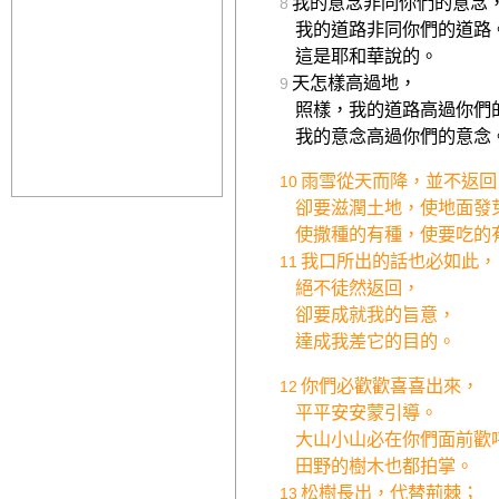
我的意念非同你們的意念
8
我的道路非同你們的道路
這是耶和華說的。
天怎樣高過地，
9
照樣，我的道路高過你們
我的意念高過你們的意念
雨雪從天而降，並不返回
10
卻要滋潤土地，使地面發
使撒種的有種，使要吃的
我口所出的話也必如此，
11
絕不徒然返回，
卻要成就我的旨意，
達成我差它的目的。
你們必歡歡喜喜出來，
12
平平安安蒙引導。
大山小山必在你們面前歡
田野的樹木也都拍掌。
松樹長出，代替荊棘；
13