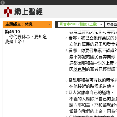
你們要留意聽從我的話，
得享肥甘，心中喜樂。
當側耳而聽，來到我這裏
3
要聽，就必存活。
主題經文：
休息
和合本2010 (和修) (上帝)
以賽亞
我要與你們立永約，
詩46:10
就是應許給
大衛
那可靠的
你們要休息，要知道
看哪，我已立他作萬民的
4
我是上帝！
立他作萬民的君王和發令
看哪，你要召集素不認識
5
素不認識的國民要奔向你
這都因耶和華─你的上帝
因
以色列
的聖者已經榮耀
當趁耶和華可尋找的時候
6
在他接近的時候求告他。
惡人當離棄自己的道路，
7
不義的人應除掉自己的意
歸向耶和華，耶和華就必
當歸向我們的上帝，因為