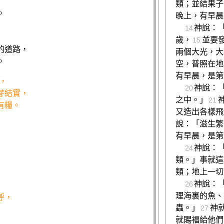
，
類；並結果子
。
晚上，有早晨
神說：
14
歲，
並要
15
的道路，
兩個大光，大
。
空，普照在地
有早晨，是第
，
神說：
20
芽結實，
之中。」
21
有糧。
又造出各樣飛
說：「滋生繁
有早晨，是第
神說：
24
類。」事就這
類；地上一切
神說：
26
理海裏的魚、
呼，
蟲。」
神
27
就賜福給他們