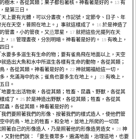
的樹木，各從其類；果子都包著核。神看著是好的。
有
13
，是第三日。
「天上要有光體，可以分晝夜，作記號，定節令、日子、年
發光在天空，普照在地上。」事就這樣成了。
於是神造了
16
的管晝，小的管夜，又
造
眾星，
就把這些光擺列在天
17
上，
管理晝夜，分別明暗。神看著是好的。
有晚上，
18
19
四日。
「水要多多滋生有生命的物；要有雀鳥飛在地面以上，天空
神就造出大魚和水中所滋生各樣有生命的動物，各從其類；
鳥，各從其類。神看著是好的。
神就賜福給這一切，
22
多，充滿海中的水；雀鳥也要多生在地上。」
有晚上，
23
五日。
「地要生出活物來，各從其類；牲畜、昆蟲、野獸，各從其
樣成了。
於是神造出野獸，各從其類；牲畜，各從其
25
昆蟲，各從其類。神看著是好的。
「我們要照著我們的形像、按著我們的樣式造人，使他們管
空中的鳥、地上的牲畜，和全地，並地上所爬的一切昆
就照著自己的形像造人，乃是照著他的形像造男造女。
神
28
，又對他們說：「要生養眾多，遍滿地面，治理這地，也要