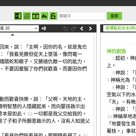
們的就是聽從我；棄絕你們的就是棄絕
來的那位。」
音 10
新標點和合本(神)
回來，說：「主啊，因你的名，就是鬼也
神的創造
：「我看見撒但從天上墜落，像閃電一
起初，神
1
踐踏蛇和蠍子，又勝過仇敵一切的能力，
上。
，不要因靈服了你們就歡喜，而要因你們
神說：「
3
神稱光為「
5
神說：「
6
空氣以下的水
動而歡喜快樂，說：「父啊，天地的主，
「天」。有晚
聰明智慧的人隱藏起來，而向嬰孩啟示出
神說：「
9
意本是如此。
一切都是我父交給我的。
22
神稱旱地
10
除了子和子所願意啟示的人，沒有人知道父
「地要發生青
著核。」事就
「看見你們所看見的，那眼睛有福了。
24