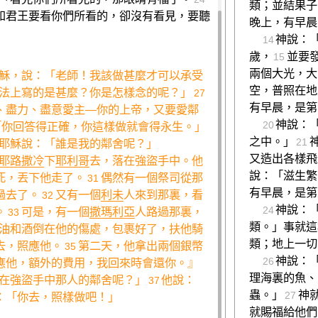
類；並結果子
和君王要看你們所看的，卻沒有看見，要聽
晚上，有早晨
神說：
14
歲，
並要
15
兩個大光，大
穌，說：「老師！我該做甚麼才可以承受
空，普照在地
法上寫的是甚麼？你是怎樣念的呢？」
27
有早晨，是第
、盡力、盡意愛主—你的上帝，又要愛鄰
神說：
20
「你回答得正確，你這樣做就會得永生。」
之中。」
21
耶穌說：「誰是我的鄰舍呢？」
又造出各樣飛
耶路撒冷
下
耶利哥
去，落在強盜手中。他
說：「滋生繁
死，丟下他走了。
偶然有一個祭司從那
31
有早晨，是第
過去了。
又有一個
利未
人來到那裏，看
32
神說：
24
。
可是，有一個
撒瑪利亞
人路過那裏，
33
類。」事就這
油和酒倒在他的傷處，包裹好了，扶他騎
類；地上一切
去，照應他。
第二天，他拿出兩個銀幣
35
神說：
26
應他，額外的費用，我回來時會還你。』
理海裏的魚、
在強盜手中那人的鄰舍呢？」
他說：
37
蟲。」
神
27
：「你去，照樣做吧！」
就賜福給他們