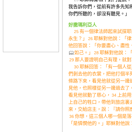
我告訴你們，從前有許多先知
你們所聽的，卻沒有聽見。」
好撒瑪利亞人
有一個律法師起來試探耶
25
永生？」
耶穌對他說：「律
26
他回答說：「你要盡心、盡性
如己。」
耶穌對他說：
28
那人要證明自己有理，就對
29
耶穌回答：「有一個人從
30
們剝去他的衣裳，把他打個半
條路下來，看見他就從另一邊
見他，也照樣從另一邊過去了
看見他就動了慈心，
上前用
34
上自己的牲口，帶他到旅店裏
來，交給店主，說：『請你照
你想，這三個人哪一個是落
36
「是憐憫他的。」耶穌對他說