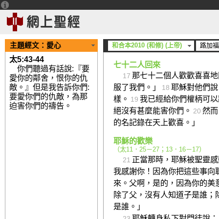
你以為要被舉到天上嗎？
你要被推下陰間！」
耶穌又對門徒說：「聽從你
16
我；棄絕我的就是棄絕差遣我
主題經文：
愛心
和合本2010 (和修) (上帝)
路加福
太5:43-44
七十二人回來
你們聽過有話說:『要
那七十二個人歡歡喜喜地
17
愛你的鄰舍，恨你的仇
服了我們。」
耶穌對他們說
敵。』但是我告訴你們:
18
要愛你們的仇敵，為那
樣。
我已經給你們權柄可以
19
迫害你們的禱告。
絕沒有甚麼能害你們。
然而
20
的名記錄在天上歡喜。」
耶穌的歡樂
（
太11．25－27
；
13．16－17
）
正當那時，耶穌被聖靈感
21
我感謝你！因為你把這些事向
來。父啊，是的，因為你的美
除了父，沒有人知道子是誰；
是誰。」
耶穌轉身私下對門徒說：
23