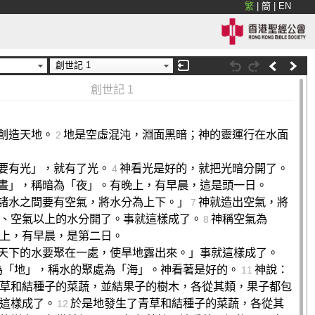
繁
|
簡
|
EN
創世記 1
創世記 1
創造天地。
地是空虛混沌，淵面黑暗；神的靈運行在水面
2
要有光」，就有了光。
神看光是好的，就把光暗分開了。
4
晝」，稱暗為「夜」。有晚上，有早晨，這是頭一日。
諸水之間要有空氣，將水分為上下。」
神就造出空氣，將
7
、空氣以上的水分開了。事就這樣成了。
神稱空氣為
8
上，有早晨，是第二日。
天下的水要聚在一處，使旱地露出來。」事就這樣成了。
為「地」，稱水的聚處為「海」。神看著是好的。
神說：
11
草和結種子的菜蔬，並結果子的樹木，各從其類，果子都包
這樣成了。
於是地發生了青草和結種子的菜蔬，各從其
12