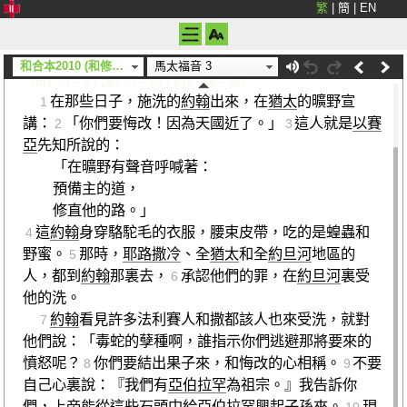
繁
|
簡
|
EN
馬太福音 3
施洗約翰傳道
和合本2010 (和修) (上帝)
馬太福音 3
（
可1．1－8
；
路3．1－18
；
約1．19－28
）
在那些日子，施洗的
約翰
出來，在
猶太
的曠野宣
1
講：
「你們要悔改！因為天國近了。」
這人就是
以賽
2
3
亞
先知所說的：
「在曠野有聲音呼喊著：
預備主的道，
修直他的路。」
這
約翰
身穿駱駝毛的衣服，腰束皮帶，吃的是蝗蟲和
4
野蜜。
那時，
耶路撒冷
、全
猶太
和全
約旦河
地區的
5
人，都到
約翰
那裏去，
承認他們的罪，在
約旦河
裏受
6
他的洗。
約翰
看見許多法利賽人和撒都該人也來受洗，就對
7
他們說：「毒蛇的孽種啊，誰指示你們逃避那將要來的
憤怒呢？
你們要結出果子來，和悔改的心相稱。
不要
8
9
自己心裏說：『我們有
亞伯拉罕
為祖宗。』我告訴你
們，上帝能從這些石頭中給
亞伯拉罕
興起子孫來。
現