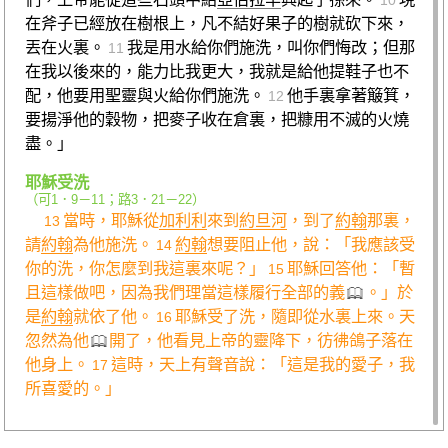
10
在斧子已經放在樹根上，凡不結好果子的樹就砍下來，
丟在火裏。
我是用水給你們施洗，叫你們悔改；但那
11
在我以後來的，能力比我更大，我就是給他提鞋子也不
配，他要用聖靈與火給你們施洗。
他手裏拿著簸箕，
12
要揚淨他的穀物，把麥子收在倉裏，把糠用不滅的火燒
盡。」
耶穌受洗
（
可1．9－11
；
路3．21－22
）
當時，耶穌從
加利利
來到
約旦河
，到了
約翰
那裏，
13
請
約翰
為他施洗。
約翰
想要阻止他，說：「我應該受
14
你的洗，你怎麼到我這裏來呢？」
耶穌回答他：「暫
15
且這樣做吧，因為我們理當這樣履行全部的義
。」於
是
約翰
就依了他。
耶穌受了洗，隨即從水裏上來。天
16
忽然為他
開了，他看見上帝的靈降下，彷彿鴿子落在
他身上。
這時，天上有聲音說：「這是我的愛子，我
17
所喜愛的。」