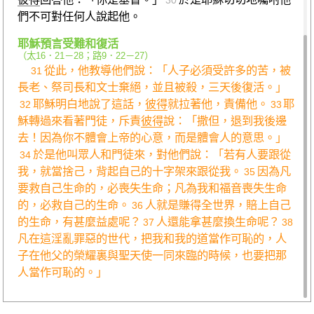
30
們不可對任何人說起他。
耶穌預言受難和復活
（
太16．21－28
；
路9．22－27
）
從此，他教導他們說：「人子必須受許多的苦，被
31
長老、祭司長和文士棄絕，並且被殺，三天後復活。」
耶穌明白地說了這話，
彼得
就拉著他，責備他。
耶
32
33
穌轉過來看著門徒，斥責
彼得
說：「撒但，退到我後邊
去！因為你不體會上帝的心意，而是體會人的意思。」
於是他叫眾人和門徒來，對他們說：「若有人要跟從
34
我，就當捨己，背起自己的十字架來跟從我。
因為凡
35
要救自己生命的，必喪失生命；凡為我和福音喪失生命
的，必救自己的生命。
人就是賺得全世界，賠上自己
36
的生命，有甚麼益處呢？
人還能拿甚麼換生命呢？
37
38
凡在這淫亂罪惡的世代，把我和我的道當作可恥的，人
子在他父的榮耀裏與聖天使一同來臨的時候，也要把那
人當作可恥的。」