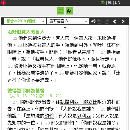
繁
|
簡
|
EN
說：「十二個。」
「又擘開那七個餅分給四千人，你
20
們收拾的碎屑裝滿了多少個筐子呢？」他們說：「七
個。」
耶穌說：「你們還不明白嗎？」
21
和合本2010 (和修) (上帝)
馬可福音 8
治好伯賽大的盲人
他們來到
伯賽大
，有人帶一個盲人來，求耶穌摸
22
他。
耶穌拉著盲人的手，領他到村外，就吐唾沫在他
23
眼睛上，為他按手，問他：「你看見甚麼？」
他抬頭
24
一看，說：「我看見人，他們好像樹木，並且行走。」
隨後耶穌又按手在他眼睛上，他定睛一看，就復原
25
了，樣樣都看得清楚了。
耶穌打發他回家，說：「連
26
這村子你也不要進去。」
彼得認耶穌為基督
（
太16．13－20
；
路9．18－21
）
耶穌和門徒出去，往
凱撒利亞‧腓立比
附近的村莊
27
去。在路上，他問門徒：「人們說我是誰？」
他們對
28
他說：「是施洗的
約翰
；有人說是
以利亞
；又有人說是
先知中的一位。」
他又問他們：「你們說我是誰？」
29
彼得
回答他：「你是基督。」
於是耶穌切切地囑咐他