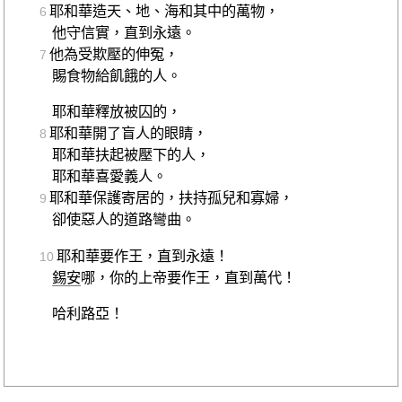
耶和華造天、地、海和其中的萬物，
6
他守信實，直到永遠。
他為受欺壓的伸冤，
7
賜食物給飢餓的人。
耶和華釋放被囚的，
耶和華開了盲人的眼睛，
8
耶和華扶起被壓下的人，
耶和華喜愛義人。
耶和華保護寄居的，扶持孤兒和寡婦，
9
卻使惡人的道路彎曲。
耶和華要作王，直到永遠！
10
錫安
哪，你的上帝要作王，直到萬代！
哈利路亞！