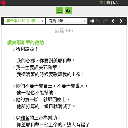
繁
|
簡
|
EN
和合本2010 (和修) (上帝)
詩篇 146
詩篇 146
讚美耶和華的救助
哈利路亞！
1
我的心哪，你要讚美耶和華！
我一生要讚美耶和華！
2
我還活著的時候要歌頌我的上帝！
你們不要倚靠君王，不要倚靠世人，
3
他一點也不能幫助。
他的氣一斷，就歸回塵土，
4
他所打算的，當日就消滅了。
以
雅各
的上帝為幫助、
5
仰望耶和華－他上帝的，這人有福了！