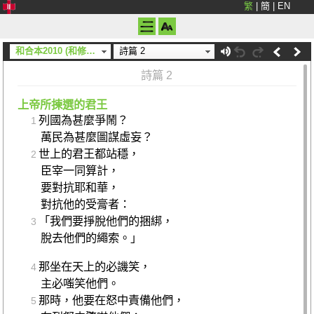
繁
|
簡
|
EN
和合本2010 (和修) (上帝)
詩篇 2
詩篇 2
上帝所揀選的君王
列國為甚麼爭鬧？
1
萬民為甚麼圖謀虛妄？
世上的君王都站穩，
2
臣宰一同算計，
要對抗耶和華，
對抗他的受膏者：
「我們要掙脫他們的捆綁，
3
脫去他們的繩索。」
那坐在天上的必譏笑，
4
主必嗤笑他們。
那時，他要在怒中責備他們，
5