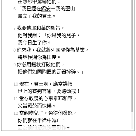
在烈怒中驚嚇他們：
「我已經在
錫安
－我的聖山
6
膏立了我的君王。」
我要傳耶和華的聖旨，
7
他對我說：「你是我的兒子，
我今日生了你。
你求我，我就將列國賜你為基業，
8
將地極賜你為田產。
你必用鐵杖打破他們，
9
把他們如同陶匠的瓦器摔碎。」
現在，君王啊，應當謹慎！
10
世上的審判官哪，要聽勸戒！
當存敬畏的心事奉耶和華，
11
又當戰兢而快樂。
當親吻兒子，免得他發怒，
12
你們就在半途中滅亡，
因為他的怒氣快要發作。
凡投靠他的，都是有福的。