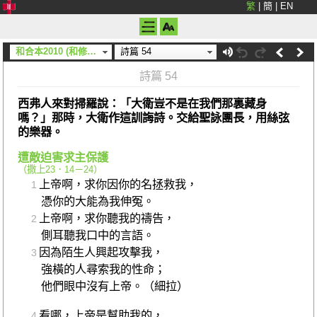
繁
|
簡
|
EN
和合本2010 (和修) (上帝)
詩篇 54
詩篇 54
西弗人來對掃羅說：「大衛豈不是在我們那裏藏身
嗎？」那時，大衛作這訓誨詩。交給聖詠團長，用絲弦
的樂器。
遭敵迫害求主保護
（
撒上23．14－24
）
上帝啊，求你因你的名拯救我，
1
憑你的大能為我伸冤。
上帝啊，求你聽我的禱告，
2
側耳聽我口中的言語。
因為陌生人興起攻擊我，
3
強橫的人尋索我的性命；
他們眼中沒有上帝。（細拉）
看哪，上帝是幫助我的，
4