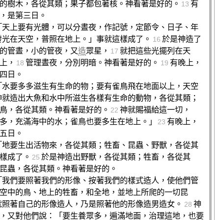
的樹木，各從其類；果子都包著核。神看著是好的。
有
13
，是第三日。
「天上要有光體，可以分晝夜，作記號，定節令、日子、年
發光在天空，普照在地上。」事就這樣成了。
於是神造了
16
的管晝，小的管夜，又
造
眾星，
就把這些光擺列在天
17
上，
管理晝夜，分別明暗。神看著是好的。
有晚上，
18
19
四日。
「水要多多滋生有生命的物；要有雀鳥飛在地面以上，天空
神就造出大魚和水中所滋生各樣有生命的動物，各從其類；
鳥，各從其類。神看著是好的。
神就賜福給這一切，
22
多，充滿海中的水；雀鳥也要多生在地上。」
有晚上，
23
五日。
「地要生出活物來，各從其類；牲畜、昆蟲、野獸，各從其
樣成了。
於是神造出野獸，各從其類；牲畜，各從其
25
昆蟲，各從其類。神看著是好的。
「我們要照著我們的形像、按著我們的樣式造人，使他們管
空中的鳥、地上的牲畜，和全地，並地上所爬的一切昆
就照著自己的形像造人，乃是照著他的形像造男造女。
神
28
，又對他們說：「要生養眾多，遍滿地面，治理這地，也要