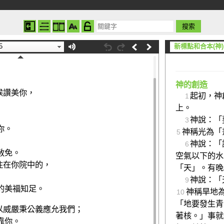
詩篇 65
5
新標點和合本(神)
神的創造
候讚美你，
起初，神
1
上。
神說：「
3
你。
神稱光為「
5
神說：「
6
赦免。
空氣以下的水
住在你院中的，
「天」。有晚
神說：「
9
的美福知足。
神稱旱地
10
「地要發生青
以威嚴秉公義應允我們；
著核。」事就
靠你。