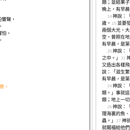
類；並結果子
晚上，有早晨
神說：
14
的響聲，
歲，
並要
15
。
兩個大光，大
懼怕，
空，普照在地
。
有早晨，是第
神說：
20
之中。」
21
又造出各樣飛
說：「滋生繁
有早晨，是第
神說：
24
脊，
類。」事就這
類；地上一切
神說：
26
理海裏的魚、
蟲。」
神
27
就賜福給他們