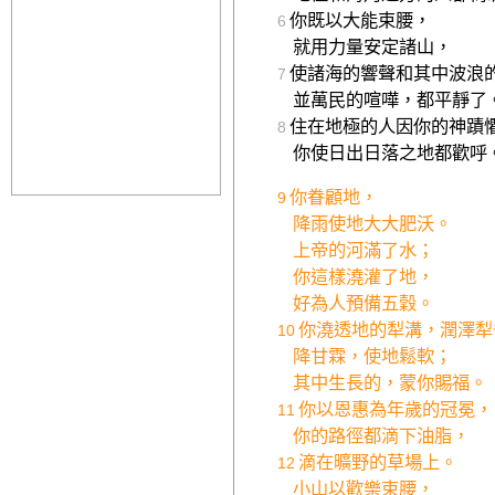
你既以大能束腰，
6
就用力量安定諸山，
使諸海的響聲和其中波浪
7
並萬民的喧嘩，都平靜了
住在地極的人因你的神蹟
8
你使日出日落之地都歡呼
你眷顧地，
9
降雨使地大大肥沃。
上帝的河滿了水；
你這樣澆灌了地，
好為人預備五穀。
你澆透地的犁溝，潤澤犁
10
降甘霖，使地鬆軟；
其中生長的，蒙你賜福。
你以恩惠為年歲的冠冕，
11
你的路徑都滴下油脂，
滴在曠野的草場上。
12
小山以歡樂束腰，