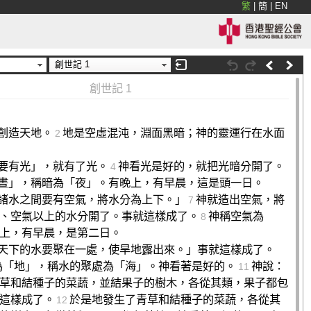
繁
|
簡
|
EN
創世記 1
創世記 1
創造天地。
地是空虛混沌，淵面黑暗；神的靈運行在水面
2
要有光」，就有了光。
神看光是好的，就把光暗分開了。
4
晝」，稱暗為「夜」。有晚上，有早晨，這是頭一日。
諸水之間要有空氣，將水分為上下。」
神就造出空氣，將
7
、空氣以上的水分開了。事就這樣成了。
神稱空氣為
8
上，有早晨，是第二日。
天下的水要聚在一處，使旱地露出來。」事就這樣成了。
為「地」，稱水的聚處為「海」。神看著是好的。
神說：
11
草和結種子的菜蔬，並結果子的樹木，各從其類，果子都包
這樣成了。
於是地發生了青草和結種子的菜蔬，各從其
12