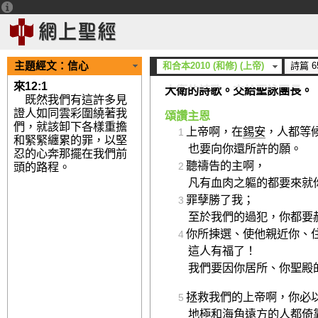
主題經文：
信心
和合本2010 (和修) (上帝)
詩篇 6
來12:1
大衛的詩歌。交給聖詠團長。
既然我們有這許多見
證人如同雲彩圍繞著我
頌讚主恩
們，就該卸下各樣重擔
上帝啊，在
錫安
，人都等
1
和緊緊纏累的罪，以堅
也要向你還所許的願。
忍的心奔那擺在我們前
聽禱告的主啊，
頭的路程。
2
凡有血肉之軀的都要來就
罪孽勝了我；
3
至於我們的過犯，你都要
你所揀選、使他親近你、
4
這人有福了！
我們要因你居所、你聖殿
拯救我們的上帝啊，你必
5
地極和海角遠方的人都倚