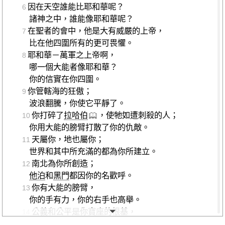
因在天空誰能比耶和華呢？
6
諸神之中，誰能像耶和華呢？
在聖者的會中，他是大有威嚴的上帝，
7
比在他四圍所有的更可畏懼。
耶和華－萬軍之上帝啊，
8
哪一個大能者像耶和華？
你的信實在你四圍。
你管轄海的狂傲；
9
波浪翻騰，你使它平靜了。
你打碎了
拉哈伯
，使牠如遭刺殺的人；
10
你用大能的膀臂打散了你的仇敵。
天屬你，地也屬你；
11
世界和其中所充滿的都為你所建立。
南北為你所創造；
12
他泊
和
黑門
都因你的名歡呼。
你有大能的膀臂，
13
你的手有力，你的右手也高舉。
公義和公平是你寶座的根基，
14
慈愛和信實行在你前面。