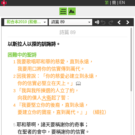
繁
|
簡
|
EN
和合本2010 (和修) (上帝)
詩篇 89
詩篇 89
以斯拉人以探的訓誨詩。
困難中的聖詩
我要歌唱耶和華的慈愛，直到永遠，
1
我要用口將你的信實傳到萬代。
因我曾說：「你的慈愛必建立到永遠，
2
你的信實必堅立在天上。」
「我與我所揀選的人立了約，
3
向我的僕人
大衛
起了誓：
『我要堅立你的後裔，直到永遠，
4
要建立你的寶座，直到萬代。』」（細拉）
耶和華啊，諸天要稱謝你的奇事；
5
在聖者的會中，要稱謝你的信實。