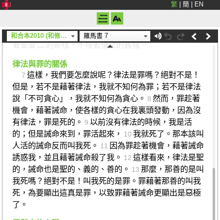
繁
|
簡
|
EN
的時候，那因律法而生犯罪的慾望在我們肢體中發動，
以致結出死亡的果子。
但如今，我們既然在捆綁我們
6
的律法上死了，就從律法中解脫，使我們服侍主，要按
和合本2010 (和修) (上帝)
羅馬書 7
著聖靈
的新樣，不按著儀文的舊樣。
律法與罪的關係
這樣，我們要怎麼說呢？律法是罪嗎？絕對不是！
7
但是，若不是藉著律法，我就不知何為罪；若不是律法
說「不可貪心」，我就不知何為貪心。
然而，罪趁著
8
機會，藉著誡命，使各樣的貪心在我裏頭發動，因為沒
有律法，罪是死的。
以前沒有律法的時候，我是活
9
的；但是誡命來到，罪活起來，
我就死了。那本該叫
10
人活的誡命反而叫我死。
因為罪趁著機會，藉著誡命
11
誘惑我，並且藉著誡命殺了我。
這樣看來，律法是聖
12
的，誡命也是聖的、義的、善的。
那麼，那善的是叫
13
我死嗎？絕對不是！叫我死的是罪。罪藉著那善的叫我
死，為要顯出這真是罪，以致罪藉著誡命更顯出是惡極
了。