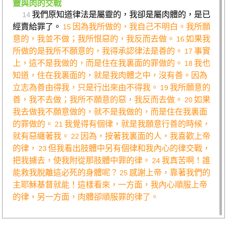
靈與肉的交戰
我們原知道律法是屬靈的，我卻是屬肉體的，是已
14
經賣給罪了。
因為我所做的，我自己不明白。我所願
15
意的，我並不做；我所恨惡的，我反而去做。
如果我
16
所做的是我所不願意的，我得承認律法是善的。
事實
17
上，這不是我做的，而是住在我裏面的罪做的。
我也
18
知道，住在我裏面的，就是我肉體之中，沒有善。因為
立志為善由得我，只是行出來由不得我。
我所願意的
19
善，我不去做；我所不願意的惡，我反而去做。
如果
20
我去做我不願意做的，就不是我做的，而是住在我裏面
的罪做的。
我覺得有個律，就是我願意行善的時候，
21
就有惡纏著我。
因為，按著我裏面的人，我喜歡上帝
22
的律，
但我看出肢體中另有個律和我內心的律交戰，
23
把我擄去，使我附從那肢體中罪的律。
我真苦啊！誰
24
能救我脫離這必死的身體呢？
感謝上帝，靠著我們的
25
主耶穌基督就能！這樣看來，一方面，我內心順服上帝
的律，另一方面，肉體卻順服罪的律了。