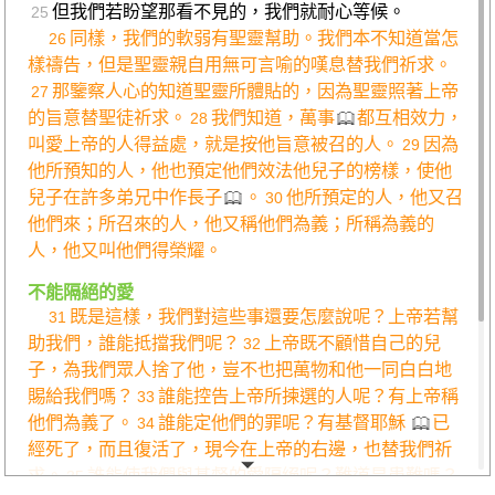
但我們若盼望那看不見的，我們就耐心等候。
25
同樣，我們的軟弱有聖靈幫助。我們本不知道當怎
26
樣禱告，但是聖靈親自用無可言喻的嘆息替我們祈求。
那鑒察人心的知道聖靈所體貼的，因為聖靈照著上帝
27
的旨意替聖徒祈求。
我們知道，萬事
都互相效力，
28
叫愛上帝的人得益處，就是按他旨意被召的人。
因為
29
他所預知的人，他也預定他們效法他兒子的榜樣，使他
兒子在許多弟兄中作長子
。
他所預定的人，他又召
30
他們來；所召來的人，他又稱他們為義；所稱為義的
人，他又叫他們得榮耀。
不能隔絕的愛
既是這樣，我們對這些事還要怎麼說呢？上帝若幫
31
助我們，誰能抵擋我們呢？
上帝既不顧惜自己的兒
32
子，為我們眾人捨了他，豈不也把萬物和他一同白白地
賜給我們嗎？
誰能控告上帝所揀選的人呢？有上帝稱
33
他們為義了。
誰能定他們的罪呢？有基督耶穌
已
34
經死了，而且復活了，現今在上帝的右邊，也替我們祈
求。
誰能使我們與基督的愛隔絕呢？難道是患難嗎？
35