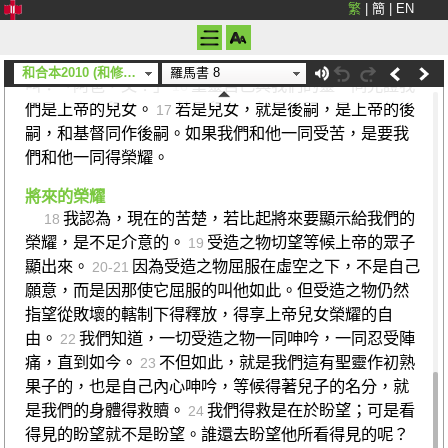
繁
|
簡
|
EN
靈把身體的惡行處死，就必存活。
因為凡被上帝的靈
14
引導的都是上帝的兒子。
你們所領受的不是奴僕的
15
靈，仍舊害怕；所領受的是兒子名分的靈，因此我們呼
和合本2010 (和修) (上帝)
羅馬書 8
叫：「阿爸，父！」
聖靈自己與我們的靈一同見證我
16
們是上帝的兒女。
若是兒女，就是後嗣，是上帝的後
17
嗣，和基督同作後嗣。如果我們和他一同受苦，是要我
們和他一同得榮耀。
將來的榮耀
我認為，現在的苦楚，若比起將來要顯示給我們的
18
榮耀，是不足介意的。
受造之物切望等候上帝的眾子
19
顯出來。
因為受造之物屈服在虛空之下，不是自己
20-21
願意，而是因那使它屈服的叫他如此。但受造之物仍然
指望從敗壞的轄制下得釋放，得享上帝兒女榮耀的自
由。
我們知道，一切受造之物一同呻吟，一同忍受陣
22
痛，直到如今。
不但如此，就是我們這有聖靈作初熟
23
果子的，也是自己內心呻吟，等候得著兒子的名分，就
是我們的身體得救贖。
我們得救是在於盼望；可是看
24
得見的盼望就不是盼望。誰還去盼望他所看得見的呢？