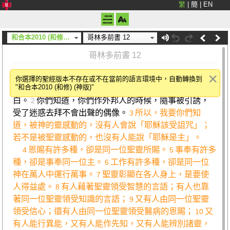
繁
|
簡
|
EN
和合本2010 (和修) (神版)
哥林多前書 12
哥林多前書 12
屬靈的恩賜
你選擇的聖經版本不存在或不在當前的語言環境中，自動轉換到
"和合本2010 (和修) (神版)"
弟兄們，關於屬靈的恩賜
，我不願意你們不明
1
白。
你們知道，你們作外邦人的時候，隨事被引誘，
2
受了迷惑去拜不會出聲的偶像。
所以，我要你們知
3
道，被神的靈感動的，沒有人會說「耶穌該受詛咒」；
若不是被聖靈感動的，也沒有人能說「耶穌是主」。
恩賜有許多種，卻是同一位聖靈所賜。
事奉有許多
4
5
種，卻是事奉同一位主。
工作有許多種，卻是同一位
6
神在萬人中運行萬事。
聖靈彰顯在各人身上，是要使
7
人得益處。
有人藉著聖靈領受智慧的言語；有人也靠
8
著同一位聖靈領受知識的言語；
又有人由同一位聖靈
9
領受信心；還有人由同一位聖靈領受醫病的恩賜；
又
10
有人能行異能，又有人能作先知，又有人能辨別諸靈，