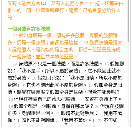
又有人能說方言
，又有人能翻方言。
這一切都是由
11
惟一的、同一位聖靈所運行，隨著自己的旨意分給各人
的。
一個身體有許多肢體
就如身體是一個，卻有許多肢體，身體的肢體雖
12
多，仍是一個身體；基督也是這樣。
我們無論是
猶太
13
人是
希臘
人，是為奴的是自主的，都從一位聖靈受洗成
了一個身體，並且共享這位聖靈。
身體原不只是一個肢體，而是許多肢體。
假如腳
14
15
說：「我不是手，所以不屬於身體」，它不能因此就不
屬於身體。
假如耳朵說：「我不是眼睛，所以不屬於
16
身體」，它也不能因此就不屬於身體。
假如全身是眼
17
睛，聽覺在哪裏呢？假如全身是耳朵，嗅覺在哪裏呢？
但現在神隨自己的意思把肢體一一安置在身體上了。
18
假如全都是一個肢體，身體在哪裏呢？
但現在肢體
19
20
雖多，身體還是一個。
眼睛不能對手說：「我用不著
21
你。」頭也不能對腳說：「我用不著你。」
不但如
22
此，身上的肢體，人以為軟弱的，更是不可缺少的；
23