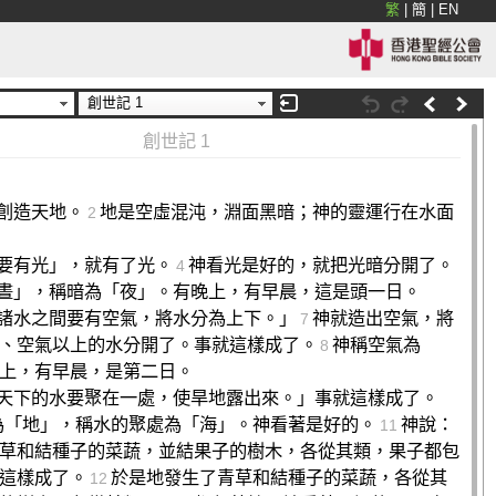
繁
|
簡
|
EN
創世記 1
創世記 1
創造天地。
地是空虛混沌，淵面黑暗；神的靈運行在水面
2
要有光」，就有了光。
神看光是好的，就把光暗分開了。
4
晝」，稱暗為「夜」。有晚上，有早晨，這是頭一日。
諸水之間要有空氣，將水分為上下。」
神就造出空氣，將
7
、空氣以上的水分開了。事就這樣成了。
神稱空氣為
8
上，有早晨，是第二日。
天下的水要聚在一處，使旱地露出來。」事就這樣成了。
為「地」，稱水的聚處為「海」。神看著是好的。
神說：
11
草和結種子的菜蔬，並結果子的樹木，各從其類，果子都包
這樣成了。
於是地發生了青草和結種子的菜蔬，各從其
12