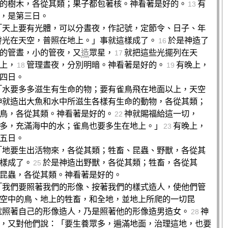
的樹木，各從其類；果子都包著核。神看著是好的。
有
13
，是第三日。
「天上要有光體，可以分晝夜，作記號，定節令、日子、年
發光在天空，普照在地上。」事就這樣成了。
於是神造了
16
的管晝，小的管夜，又
造
眾星，
就把這些光擺列在天
17
上，
管理晝夜，分別明暗。神看著是好的。
有晚上，
18
19
四日。
「水要多多滋生有生命的物；要有雀鳥飛在地面以上，天空
神就造出大魚和水中所滋生各樣有生命的動物，各從其類；
鳥，各從其類。神看著是好的。
神就賜福給這一切，
22
多，充滿海中的水；雀鳥也要多生在地上。」
有晚上，
23
五日。
「地要生出活物來，各從其類；牲畜、昆蟲、野獸，各從其
樣成了。
於是神造出野獸，各從其類；牲畜，各從其
25
昆蟲，各從其類。神看著是好的。
「我們要照著我們的形像、按著我們的樣式造人，使他們管
空中的鳥、地上的牲畜，和全地，並地上所爬的一切昆
就照著自己的形像造人，乃是照著他的形像造男造女。
神
28
，又對他們說：「要生養眾多，遍滿地面，治理這地，也要