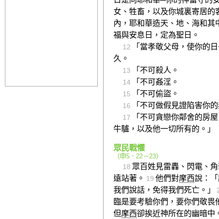
女、牲畜，以及你城裏寄居的
內，耶和華造天、地、海和其
福與安息日，定為聖日。
「當孝敬父母，使你的日
12
久。
「不可殺人。
13
「不可姦淫。
14
「不可偷盜。
15
「不可做假見證陷害你的
16
「不可貪戀你鄰舍的房屋
17
牛驢，以及他一切所有的。」
眾民戰懼
（
申5．22－23
）
眾百姓見雷轟、閃電、角
18
遠站著。
他們對
摩西
說：「
19
我們說話，免得我們死亡。」
臨是要考驗你們，要你們敬畏
但
摩西
卻挨近神所在的幽暗中