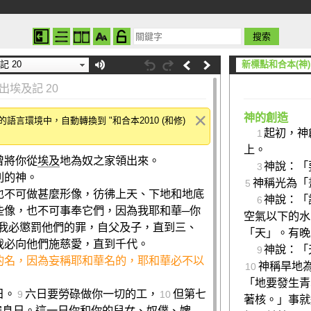
記 20
新標點和合本(神)
出埃及記 20
神的創造
言環境中，自動轉換到 "和合本2010 (和修)
起初，神
1
上。
曾將你從
埃及
地為奴之家領出來。
神說：「
3
別的神。
神稱光為「
5
也不可做甚麼形像，彷彿上天、下地和地底
神說：「
6
些像，也不可事奉它們，因為我耶和華─你
空氣以下的水
我必懲罰他們的罪，自父及子，直到三、
「天」。有晚
我必向他們施慈愛，直到千代。
神說：「
9
的名，因為妄稱耶和華名的，耶和華必不以
神稱旱地
10
「地要發生青
日。
六日要勞碌做你一切的工，
但第七
9
10
著核。」事就
安息日。這一日你和你的兒女、奴僕、婢