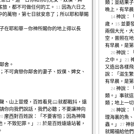
類；並結果子
客旅，都不可做任何的工。
因為六日之
11
晚上，有早晨
中的萬物，第七日就安息了；所以耶和華賜
神說：
14
歲，
並要
15
子在耶和華－你神所賜你的地上得以長
兩個大光，大
空，普照在地
有早晨，是第
神說：
20
之中。」
21
鄰舍。
又造出各樣飛
；不可貪戀你鄰舍的妻子、奴僕、婢女、
說：「滋生繁
有早晨，是第
神說：
24
類。」事就這
聲、山上冒煙，百姓看見
就都戰抖，遠
類；地上一切
請你向我們說話，我們必聽；不要讓神向
神說：
26
摩西
對百姓說：「不要害怕；因為神降
20
理海裏的魚、
他，不致犯罪。」
於是百姓遠遠站著，
21
蟲。」
神
27
。
就賜福給他們