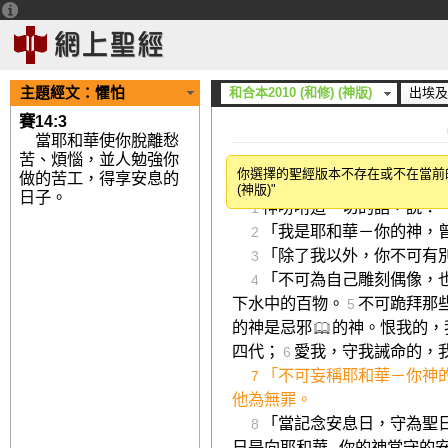
主題經文：
懼怕
和合本2010 (和修) (神版)
出埃及
賽14:3
當耶和華使你脫離愁
苦、煩惱，並人勉強你
十誡
你選擇的聖經版本不存在或不在當前的語
做的苦工，得享安息的
（
申5．1－21
）
(神版)"
日子。
神吩咐這一切的話，說：
1
「我是耶和華－你的神，
2
「除了我以外，你不可有
3
「不可為自己雕刻偶像，
4
下水中的百物。
不可跪拜那
5
的神是忌邪
的神。恨我的，
四代；
愛我，守我誡命的，
6
「不可妄稱耶和華－你神
7
他為無罪。
「當記念安息日，守為聖
8
日是向耶和華─你的神當守的