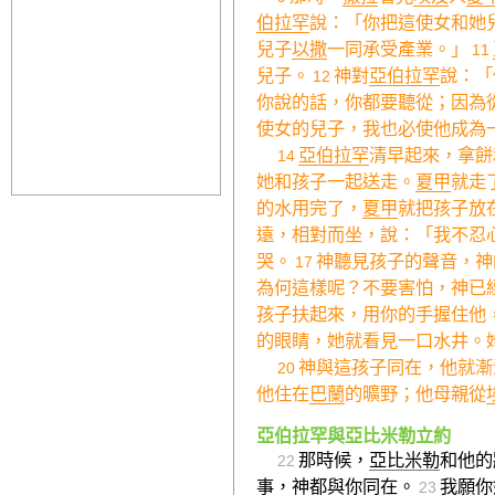
伯拉罕
說：「你把這使女和她
兒子
以撒
一同承受產業。」
11
兒子。
神對
亞伯拉罕
說：「
12
你說的話，你都要聽從；因為
使女的兒子，我也必使他成為
亞伯拉罕
清早起來，拿餅
14
她和孩子一起送走。
夏甲
就走
的水用完了，
夏甲
就把孩子放
遠，相對而坐，說：「我不忍
哭。
神聽見孩子的聲音，神
17
為何這樣呢？不要害怕，神已
孩子扶起來，用你的手握住他
的眼睛，她就看見一口水井。
神與這孩子同在，他就漸
20
他住在
巴蘭
的曠野；他母親從
亞伯拉罕與亞比米勒立約
那時候，
亞比米勒
和他的
22
事，神都與你同在。
我願你
23