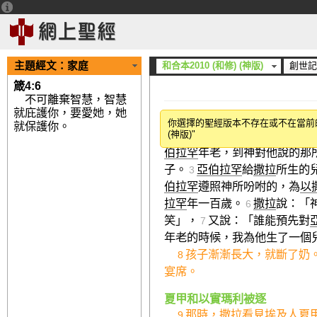
主題經文：
家庭
和合本2010 (和修) (神版)
創世記 
箴4:6
不可離棄智慧，智慧
就庇護你，要愛她，她
以撒出生
你選擇的聖經版本不存在或不在當前的語
就保護你。
(神版)"
耶和華照著他所說的眷顧
1
伯拉罕
年老，到神對他說的那
子。
亞伯拉罕
給
撒拉
所生的
3
伯拉罕
遵照神所吩咐的，為
以
拉罕
年一百歲。
撒拉
說：「
6
笑」，
又說：「誰能預先對
7
年老的時候，我為他生了一個
孩子漸漸長大，就斷了奶
8
宴席。
夏甲和以實瑪利被逐
那時，
撒拉
看見
埃及
人
夏
9