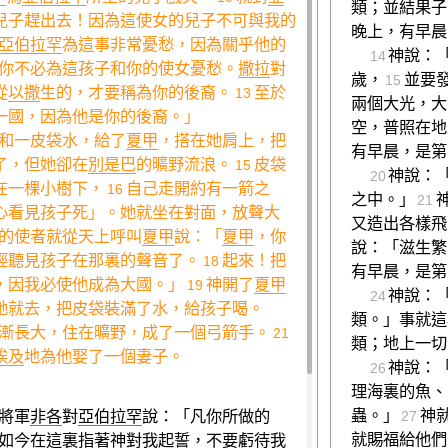
類；並結果子
兒子趕出去！因為這使女的兒子不可與我的
晚上，有早晨
亞伯拉罕
為這事非常憂愁，因為關乎他的
神說：
14
你不必為這孩子和你的使女憂愁。
撒拉
對
歲，
並要
15
從
以撒
生的，才要稱為你的後裔。
至於
13
兩個大光，大
一國，因為他是你的後裔。」
空，普照在地
和一皮袋水，給了
夏甲
，搭在她肩上，把
有早晨，是第
了，但她卻在
別是巴
的曠野流浪。
皮袋
15
神說：
20
在一棵小樹下，
自己走開約有一箭之
16
之中。」
21
心看見孩子死」。她就坐在對面，放聲大
又造出各樣飛
的使者就從天上呼叫
夏甲
說：「
夏甲
，你
說：「滋生繁
經聽見孩子在那裏的聲音了。
起來！把
18
有早晨，是第
，因我必使他成為大國。」
神開了
夏甲
19
神說：
24
她就去，把皮袋裝滿了水，給孩子喝。
類。」事就這
漸長大，住在曠野，成了一個弓箭手。
21
類；地上一切
埃及
地為他娶了一個妻子。
神說：
26
理海裏的魚、
蟲。」
神
將軍
非各
對
亞伯拉罕
說：「凡你所做的
27
就賜福給他們
如今在這裏指著神對我起誓，不要虧待我