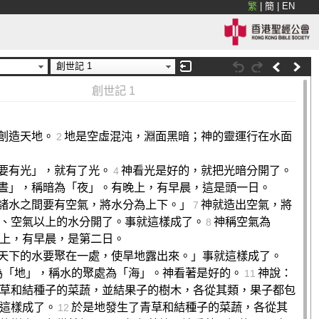
繁
|
簡
|
EN
創世記 1
創世記 1
創造天地。
地是空虛混沌，淵面黑暗；神的靈運行在水面
2
要有光」，就有了光。
神看光是好的，就把光暗分開了。
4
晝」，稱暗為「夜」。有晚上，有早晨，這是頭一日。
諸水之間要有空氣，將水分為上下。」
神就造出空氣，將
7
、空氣以上的水分開了。事就這樣成了。
神稱空氣為
8
上，有早晨，是第二日。
天下的水要聚在一處，使旱地露出來。」事就這樣成了。
為「地」，稱水的聚處為「海」。神看著是好的。
神說：
11
草和結種子的菜蔬，並結果子的樹木，各從其類，果子都包
這樣成了。
於是地發生了青草和結種子的菜蔬，各從其
12