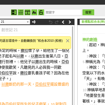
21
新標點和合本(神)
創世記 21
神的創造
言環境中，自動轉換到 "和合本2010 (和修)
撒拉
，耶和華實現了他對
撒拉
的應許。
亞
起初，神
2
1
所定的時候，
撒拉
懷了孕，給他生了一個兒
上。
兒子起名叫
以撒
。
以撒
出生後第八日，
亞
神說：「
4
3
撒
行割禮。
他兒子
以撒
出生的時候，
亞伯
神稱光為「
5
5
神使我歡笑，凡聽見的人必與我一同歡
神說：「
6
亞伯拉罕
說，
撒拉
要乳養孩子呢？因為在他
空氣以下的水
兒子。」
「天」。有晚
。
以撒
斷奶的那一天，
亞伯拉罕
擺設豐盛的
神說：「
9
神稱旱地
10
「地要發生青
著核。」事就
甲
為
亞伯拉罕
所生的兒子戲笑，
就對
亞
10