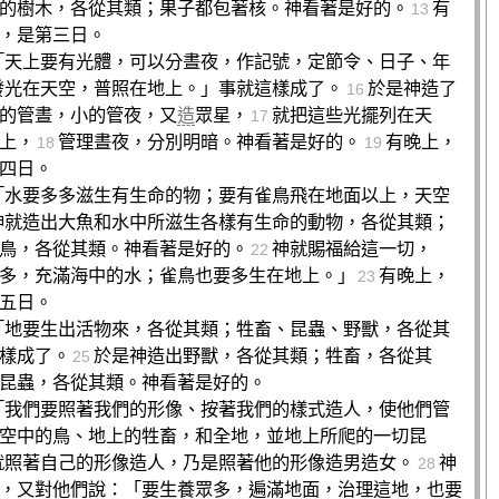
的樹木，各從其類；果子都包著核。神看著是好的。
有
13
，是第三日。
「天上要有光體，可以分晝夜，作記號，定節令、日子、年
發光在天空，普照在地上。」事就這樣成了。
於是神造了
16
的管晝，小的管夜，又
造
眾星，
就把這些光擺列在天
17
上，
管理晝夜，分別明暗。神看著是好的。
有晚上，
18
19
四日。
「水要多多滋生有生命的物；要有雀鳥飛在地面以上，天空
神就造出大魚和水中所滋生各樣有生命的動物，各從其類；
鳥，各從其類。神看著是好的。
神就賜福給這一切，
22
多，充滿海中的水；雀鳥也要多生在地上。」
有晚上，
23
五日。
「地要生出活物來，各從其類；牲畜、昆蟲、野獸，各從其
樣成了。
於是神造出野獸，各從其類；牲畜，各從其
25
昆蟲，各從其類。神看著是好的。
「我們要照著我們的形像、按著我們的樣式造人，使他們管
空中的鳥、地上的牲畜，和全地，並地上所爬的一切昆
就照著自己的形像造人，乃是照著他的形像造男造女。
神
28
，又對他們說：「要生養眾多，遍滿地面，治理這地，也要