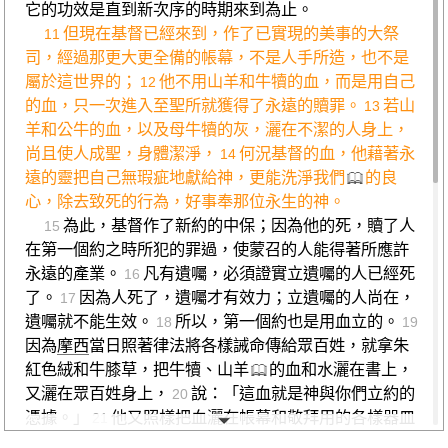
它的功效是直到新次序的時期來到為止。
但現在基督已經來到，作了已實現的美事的大祭
11
司，經過那更大更全備的帳幕，不是人手所造，也不是
屬於這世界的；
他不用山羊和牛犢的血，而是用自己
12
的血，只一次進入至聖所就獲得了永遠的贖罪。
若山
13
羊和公牛的血，以及母牛犢的灰，灑在不潔的人身上，
尚且使人成聖，身體潔淨，
何況基督的血，他藉著永
14
遠的靈把自己無瑕疵地獻給神，更能洗淨我們
的良
心，除去致死的行為，好事奉那位永生的神。
為此，基督作了新約的中保；因為他的死，贖了人
15
在第一個約之時所犯的罪過，使蒙召的人能得著所應許
永遠的產業。
凡有遺囑，必須證實立遺囑的人已經死
16
了。
因為人死了，遺囑才有效力；立遺囑的人尚在，
17
遺囑就不能生效。
所以，第一個約也是用血立的。
18
19
因為
摩西
當日照著律法將各樣誡命傳給眾百姓，就拿朱
紅色絨和牛膝草，把牛犢、山羊
的血和水灑在書上，
又灑在眾百姓身上，
說：「這血就是神與你們立約的
20
憑據。」
他又照樣把血灑在帳幕和敬拜用的各樣器皿
21
上。
按著律法，幾乎每樣東西都是用血潔淨的；沒有
22