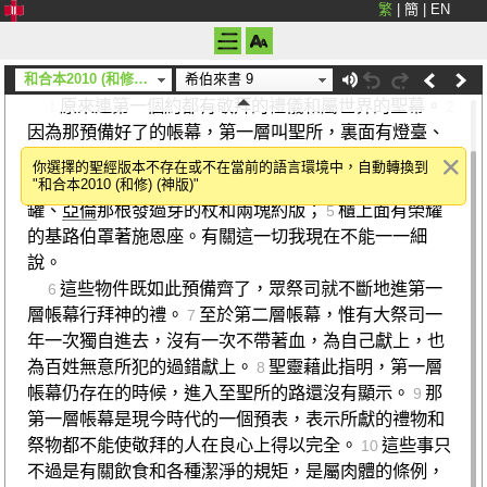
繁
|
簡
|
EN
希伯來書 9
和合本2010 (和修) (神版)
希伯來書 9
地上和天上的聖所
原來連第一個約都有敬拜的禮儀和屬世界的聖幕。
1
2
因為那預備好了的帳幕，第一層叫聖所，裏面有燈臺、
供桌和供餅。
第二層幔子後又有一層帳幕，叫至聖
3
你選擇的聖經版本不存在或不在當前的語言環境中，自動轉換到
所，
有金香壇和四周包金的約櫃，櫃裏有盛嗎哪的金
"和合本2010 (和修) (神版)"
4
罐、
亞倫
那根發過芽的杖和兩塊約版；
櫃上面有榮耀
5
的基路伯罩著施恩座。有關這一切我現在不能一一細
說。
這些物件既如此預備齊了，眾祭司就不斷地進第一
6
層帳幕行拜神的禮。
至於第二層帳幕，惟有大祭司一
7
年一次獨自進去，沒有一次不帶著血，為自己獻上，也
為百姓無意所犯的過錯獻上。
聖靈藉此指明，第一層
8
帳幕仍存在的時候，進入至聖所的路還沒有顯示。
那
9
第一層帳幕是現今時代的一個預表，表示所獻的禮物和
祭物都不能使敬拜的人在良心上得以完全。
這些事只
10
不過是有關飲食和各種潔淨的規矩，是屬肉體的條例，