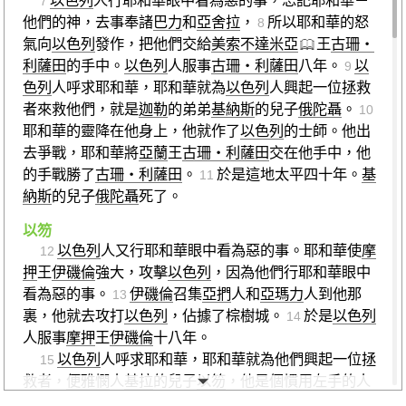
7
他們的神，去事奉諸
巴力
和
亞舍拉
，
所以耶和華的怒
8
氣向
以色列
發作，把他們交給
美索不達米亞
王
古珊‧
利薩田
的手中。
以色列
人服事
古珊‧利薩田
八年。
以
9
色列
人呼求耶和華，耶和華就為
以色列
人興起一位拯救
者來救他們，就是
迦勒
的弟弟
基納斯
的兒子
俄陀聶
。
10
耶和華的靈降在他身上，他就作了
以色列
的士師。他出
去爭戰，耶和華將
亞蘭
王
古珊‧利薩田
交在他手中，他
的手戰勝了
古珊‧利薩田
。
於是這地太平四十年。
基
11
納斯
的兒子
俄陀聶
死了。
以笏
以色列
人又行耶和華眼中看為惡的事。耶和華使
摩
12
押
王
伊磯倫
強大，攻擊
以色列
，因為他們行耶和華眼中
看為惡的事。
伊磯倫
召集
亞捫
人和
亞瑪力
人到他那
13
裏，他就去攻打
以色列
，佔據了棕樹城。
於是
以色列
14
人服事
摩押
王
伊磯倫
十八年。
以色列
人呼求耶和華，耶和華就為他們興起一位拯
15
救者，
便雅憫
人
基拉
的兒子
以笏
，他是個慣用左手的人
。
以色列
人託他送禮物給
摩押
王
伊磯倫
。
以笏
打造
16