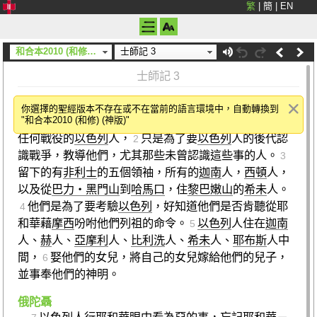
繁
|
簡
|
EN
和合本2010 (和修) (神版)
士師記 3
士師記 3
留下來的國家
你選擇的聖經版本不存在或不在當前的語言環境中，自動轉換到
"和合本2010 (和修) (神版)"
耶和華留下這些國家，為要考驗所有未曾經歷
迦南
1
任何戰役的
以色列
人，
只是為了要
以色列
人的後代認
2
識戰爭，教導他們，尤其那些未曾認識這些事的人。
3
留下的有
非利士
的五個領袖，所有的
迦南
人，
西頓
人，
以及從
巴力‧黑門山
到
哈馬口
，住
黎巴嫩山
的
希未
人。
他們是為了要考驗
以色列
，好知道他們是否肯聽從耶
4
和華藉
摩西
吩咐他們列祖的命令。
以色列
人住在
迦南
5
人、
赫
人、
亞摩利
人、
比利洗
人、
希未
人、
耶布斯
人中
間，
娶他們的女兒，將自己的女兒嫁給他們的兒子，
6
並事奉他們的神明。
俄陀聶
以色列
人行耶和華眼中看為惡的事，忘記耶和華－