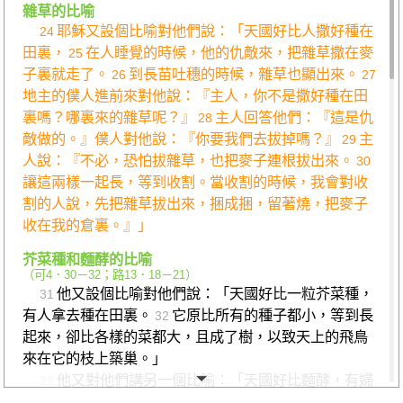
雜草的比喻
耶穌又設個比喻對他們說：「天國好比人撒好種在
24
田裏，
在人睡覺的時候，他的仇敵來，把雜草撒在麥
25
子裏就走了。
到長苗吐穗的時候，雜草也顯出來。
26
27
地主的僕人進前來對他說：『主人，你不是撒好種在田
裏嗎？哪裏來的雜草呢？』
主人回答他們：『這是仇
28
敵做的。』僕人對他說：『你要我們去拔掉嗎？』
主
29
人說：『不必，恐怕拔雜草，也把麥子連根拔出來。
30
讓這兩樣一起長，等到收割。當收割的時候，我會對收
割的人說，先把雜草拔出來，捆成捆，留著燒，把麥子
收在我的倉裏。』」
芥菜種和麵酵的比喻
（
可4．30－32
；
路13．18－21
）
他又設個比喻對他們說：「天國好比一粒芥菜種，
31
有人拿去種在田裏。
它原比所有的種子都小，等到長
32
起來，卻比各樣的菜都大，且成了樹，以致天上的飛鳥
來在它的枝上築巢。」
他又對他們講另一個比喻：「天國好比麵酵，有婦
33
人拿來放進三斗麵裏，直到全團都發起來。」