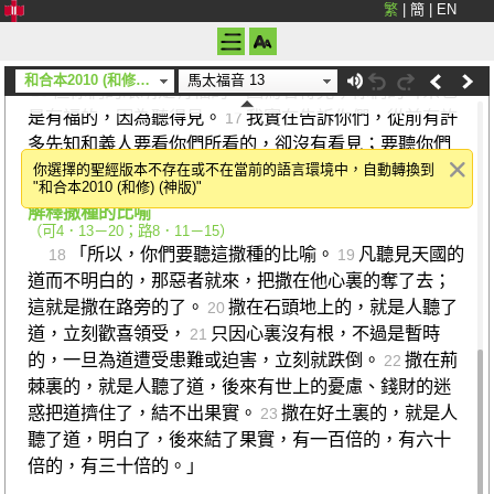
耳朵聽見，
繁
|
簡
|
EN
心裏明白，回轉過來，
我會醫治他們。』
和合本2010 (和修) (神版)
馬太福音 13
但你們的眼睛是有福的，因為看得見；你們的耳朵也
16
是有福的，因為聽得見。
我實在告訴你們，從前有許
17
多先知和義人要看你們所看的，卻沒有看見；要聽你們
所聽的，卻沒有聽見。」
你選擇的聖經版本不存在或不在當前的語言環境中，自動轉換到
"和合本2010 (和修) (神版)"
解釋撒種的比喻
（
可4．13－20
；
路8．11－15
）
「所以，你們要聽這撒種的比喻。
凡聽見天國的
18
19
道而不明白的，那惡者就來，把撒在他心裏的奪了去；
這就是撒在路旁的了。
撒在石頭地上的，就是人聽了
20
道，立刻歡喜領受，
只因心裏沒有根，不過是暫時
21
的，一旦為道遭受患難或迫害，立刻就跌倒。
撒在荊
22
棘裏的，就是人聽了道，後來有世上的憂慮、錢財的迷
惑把道擠住了，結不出果實。
撒在好土裏的，就是人
23
聽了道，明白了，後來結了果實，有一百倍的，有六十
倍的，有三十倍的。」