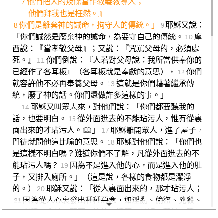
他們把人的規條當作教義教導人；
7
他們拜我也是枉然。』
你們是離棄神的誡命，拘守人的傳統。」
耶穌又說：
8
9
「你們誠然是廢棄神的誡命，為要守自己的傳統。
摩
10
西
說：『當孝敬父母』；又說：『咒罵父母的，必須處
死。』
你們倒說：『人若對父母說：我所當供奉你的
11
已經作了各耳板』（各耳板就是奉獻的意思），
你們
12
就容許他不必再奉養父母。
這就是你們藉著繼承傳
13
統，廢了神的話。你們還做許多這樣的事。」
耶穌又叫眾人來，對他們說：「你們都要聽我的
14
話，也要明白。
從外面進去的不能玷污人，惟有從裏
15
面出來的才玷污人。
」
耶穌離開眾人，進了屋子，
17
門徒就問他這比喻的意思。
耶穌對他們說：「你們也
18
是這樣不明白嗎？難道你們不了解，凡從外面進去的不
能玷污人嗎？
因為不是進入他的心，而是進入他的肚
19
子，又排入廁所。」（這是說，各樣的食物都是潔淨
的。）
耶穌又說：「從人裏面出來的，那才玷污人；
20
因為從人心裏發出種種惡念，如淫亂、偷盜、兇殺、
21
姦淫、貪婪、邪惡、詭詐、淫蕩、嫉妒、毀謗、驕
22