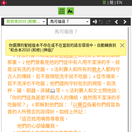
繁
|
簡
|
EN
和合本2010 (和修) (神版)
馬可福音 7
馬可福音 7
論古人的傳統
你選擇的聖經版本不存在或不在當前的語言環境中，自動轉換到
（
太15．1－20
）
"和合本2010 (和修) (神版)"
有法利賽人和幾個從
耶路撒冷
來的文士聚集到耶穌
1
那裏。
他們曾看見他的門徒中有人用不潔淨的手，就
2
是沒有洗的手吃飯。
法利賽人和所有的
猶太
人都拘守
3
古人的傳統，若不按規矩洗手就不吃飯；
從市場來，
4
若不洗淨也不吃飯；他們還拘守好些別的規矩，如洗
杯、罐、銅器、床鋪
等。
法利賽人和文士問他說：
5
「你的門徒為甚麼不照古人的傳統，竟然用不潔淨的手
吃飯呢？」
耶穌對他們說：「
以賽亞
指著你們假冒為
6
善的人所預言的說得好。如經上所記：
『這百姓用嘴唇尊敬我，
他們的心卻遠離我。