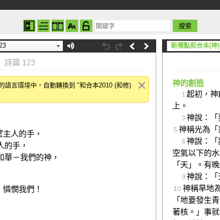
23
新標點和合本(神)
詩篇 123
神的創造
言環境中，自動轉換到 "和合本2010 (和修)
起初，神
1
上。
神說：「
3
神稱光為「
5
望主人的手，
神說：「
6
人的手，
空氣以下的水
和華－我們的神，
「天」。有晚
神說：「
9
神稱旱地
，憐憫我們！
10
「地要發生青
著核。」事就