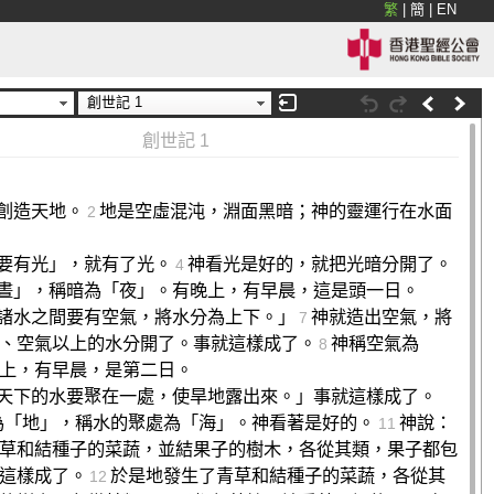
繁
|
簡
|
EN
創世記 1
創世記 1
創造天地。
地是空虛混沌，淵面黑暗；神的靈運行在水面
2
要有光」，就有了光。
神看光是好的，就把光暗分開了。
4
晝」，稱暗為「夜」。有晚上，有早晨，這是頭一日。
諸水之間要有空氣，將水分為上下。」
神就造出空氣，將
7
、空氣以上的水分開了。事就這樣成了。
神稱空氣為
8
上，有早晨，是第二日。
天下的水要聚在一處，使旱地露出來。」事就這樣成了。
為「地」，稱水的聚處為「海」。神看著是好的。
神說：
11
草和結種子的菜蔬，並結果子的樹木，各從其類，果子都包
這樣成了。
於是地發生了青草和結種子的菜蔬，各從其
12