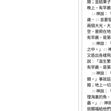
類；並結果子
晚上，有早晨
神說：
14
歲，
並要
15
兩個大光，大
空，普照在地
有早晨，是第
神說：
20
之中。」
21
又造出各樣飛
說：「滋生繁
有早晨，是第
神說：
24
類。」事就這
類；地上一切
神說：
26
理海裏的魚、
蟲。」
神
27
就賜福給他們