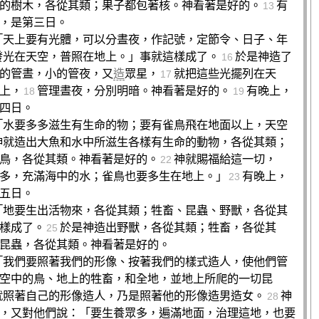
的樹木，各從其類；果子都包著核。神看著是好的。
有
13
，是第三日。
「天上要有光體，可以分晝夜，作記號，定節令、日子、年
發光在天空，普照在地上。」事就這樣成了。
於是神造了
16
的管晝，小的管夜，又
造
眾星，
就把這些光擺列在天
17
上，
管理晝夜，分別明暗。神看著是好的。
有晚上，
18
19
四日。
「水要多多滋生有生命的物；要有雀鳥飛在地面以上，天空
神就造出大魚和水中所滋生各樣有生命的動物，各從其類；
鳥，各從其類。神看著是好的。
神就賜福給這一切，
22
多，充滿海中的水；雀鳥也要多生在地上。」
有晚上，
23
五日。
「地要生出活物來，各從其類；牲畜、昆蟲、野獸，各從其
樣成了。
於是神造出野獸，各從其類；牲畜，各從其
25
昆蟲，各從其類。神看著是好的。
「我們要照著我們的形像、按著我們的樣式造人，使他們管
空中的鳥、地上的牲畜，和全地，並地上所爬的一切昆
就照著自己的形像造人，乃是照著他的形像造男造女。
神
28
，又對他們說：「要生養眾多，遍滿地面，治理這地，也要