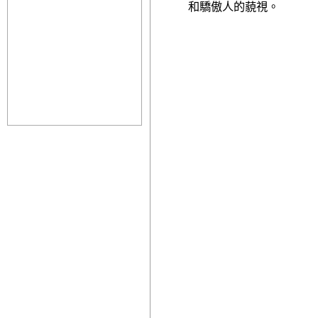
和驕傲人的藐視。