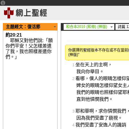
主題經文：
復活節
和合本2010 (和修) (神版)
詩篇 1
約20:21
耶穌又對他們說:「願
你們平安！父怎樣差遣
上行之詩。
你選擇的聖經版本不存在或不在當前的語
了我，我也照樣差遣你
(神版)"
們。」
求主憐憫
坐在天上的主啊，
1
我向你舉目。
看哪，僕人的眼睛怎樣仰
2
婢女的眼睛怎樣仰望女主
我們的眼睛也照樣仰望耶
直到他憐憫我們。
耶和華啊，求你憐憫我們
3
因為我們受盡了藐視。
我們受盡了安逸人的譏誚
4