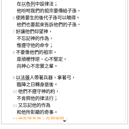
在
以色列
中設律法；
他吩咐我們的祖宗要傳給子孫，
使將要生的後代子孫可以曉得。
6
他們也要起來告訴他們的子孫，
好讓他們仰望神，
7
不忘記神的作為，
惟遵守他的命令；
不要像他們的祖宗，
8
是頑梗悖逆、心不堅定，
向神心不忠實之輩。
以法蓮
人帶著兵器，拿著弓，
9
臨陣之日轉身退後。
他們不遵守神的約，
10
不肯照他的律法行；
又忘記他的作為
11
和他所彰顯的奇事。
他在
埃及
地，在
瑣安
田，
12
在他們祖宗眼前施行奇事。