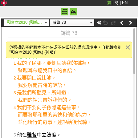
繁
|
簡
|
EN
和合本2010 (和修) (神版)
詩篇 78
詩篇 78
亞薩的訓誨詩。
你選擇的聖經版本不存在或不在當前的語言環境中，自動轉換到
"和合本2010 (和修) (神版)"
神與他的子民
我的子民哪，要側耳聽我的訓誨，
1
豎起耳朵聽我口中的言語。
我要開口說比喻，
2
我要解開古時的謎語，
是我們所聽見、所知道，
3
我們的祖宗告訴我們的。
我們不要向子孫隱瞞這些事，
4
而要將耶和華的美德和他的能力，
並他所行的奇事，述說給後代聽。
他在
雅各
中立法度，
5