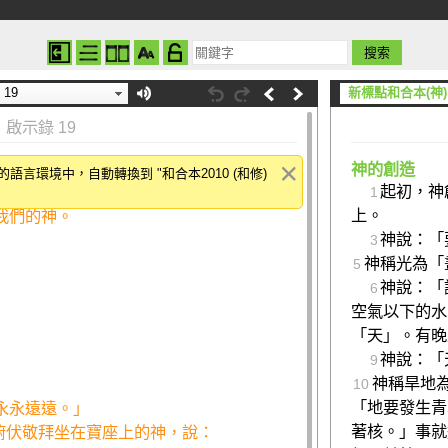
19
新標點和合本(神)
啟示錄 19
群人在天上大聲說：
神的創造
言環境中，自動轉換到 "和合本2010 (和修)
起初，神
1
上。
我們的神。
神說：「
3
神稱光為「
5
神說：「
6
空氣以下的水
「天」。有晚
」
神說：「
9
神稱旱地
10
「地要發生青
永永遠遠。」
著核。」事就
俯伏敬拜坐在寶座上的神，說：