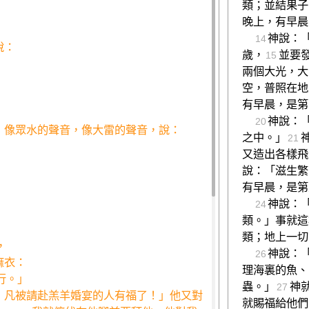
類；並結果子
晚上，有早晨
神說：
14
說：
歲，
並要
15
兩個大光，大
空，普照在地
有早晨，是第
神說：
20
，像眾水的聲音，像大雷的聲音，說：
之中。」
21
又造出各樣飛
說：「滋生繁
有早晨，是第
神說：
24
類。」事就這
類；地上一切
，
神說：
26
麻衣：
理海裏的魚、
行。」
蟲。」
神
27
：凡被請赴羔羊婚宴的人有福了！」他又對
就賜福給他們