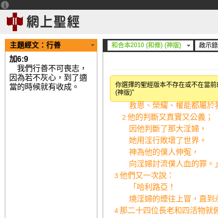
主題經文：
行善
和合本2010 (和修) (神版)
啟示錄 
加6:9
我們行善不可喪志，
因為若不灰心，到了適
此後，我聽見好像有一大
1
你選擇的聖經版本不存在或不在當前的語
當的時候就有收成。
(神版)"
「哈利路亞
！
救恩、榮耀、權能都屬於
他的判斷又真實又公義；
2
因他判斷了那大淫婦，
她用淫行敗壞了世界。
神為他的僕人伸冤，
向淫婦討流僕人血的罪。
他們又一次說：
3
「哈利路亞！
燒淫婦的煙往上冒，直到
那二十四位長老和四活物就
4