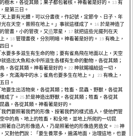
的樹木，各從其類；果子都包著核。神看著是好的。
有
13
，是第三日。
「天上要有光體，可以分晝夜，作記號，定節令、日子、年
發光在天空，普照在地上。」事就這樣成了。
於是神造了
16
的管晝，小的管夜，又
造
眾星，
就把這些光擺列在天
17
上，
管理晝夜，分別明暗。神看著是好的。
有晚上，
18
19
四日。
「水要多多滋生有生命的物；要有雀鳥飛在地面以上，天空
神就造出大魚和水中所滋生各樣有生命的動物，各從其類；
鳥，各從其類。神看著是好的。
神就賜福給這一切，
22
多，充滿海中的水；雀鳥也要多生在地上。」
有晚上，
23
五日。
「地要生出活物來，各從其類；牲畜、昆蟲、野獸，各從其
樣成了。
於是神造出野獸，各從其類；牲畜，各從其
25
昆蟲，各從其類。神看著是好的。
「我們要照著我們的形像、按著我們的樣式造人，使他們管
空中的鳥、地上的牲畜，和全地，並地上所爬的一切昆
就照著自己的形像造人，乃是照著他的形像造男造女。
神
28
，又對他們說：「要生養眾多，遍滿地面，治理這地，也要