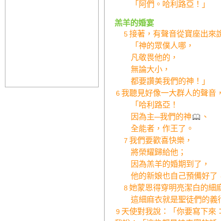
「阿們。哈利路亞！」
羔羊的婚宴
接著，有聲音從寶座出來
5
「神的眾僕人哪，
凡敬畏他的，
無論大小，
都要讚美我們的神！」
我聽見好像一大群人的聲音
6
「哈利路亞！
因為主─我們的神
、
全能者，作王了。
我們要歡喜快樂，
7
將榮耀歸給他；
因為羔羊的婚期到了，
他的新娘也自己預備好了
她蒙恩得穿明亮潔白的細
8
這細麻衣就是聖徒們的義
天使對我說：「你要寫下來
9