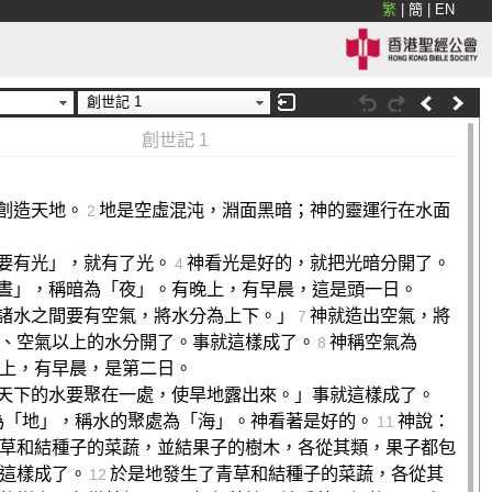
繁
|
簡
|
EN
創世記 1
創世記 1
創造天地。
地是空虛混沌，淵面黑暗；神的靈運行在水面
2
要有光」，就有了光。
神看光是好的，就把光暗分開了。
4
晝」，稱暗為「夜」。有晚上，有早晨，這是頭一日。
諸水之間要有空氣，將水分為上下。」
神就造出空氣，將
7
、空氣以上的水分開了。事就這樣成了。
神稱空氣為
8
上，有早晨，是第二日。
天下的水要聚在一處，使旱地露出來。」事就這樣成了。
為「地」，稱水的聚處為「海」。神看著是好的。
神說：
11
草和結種子的菜蔬，並結果子的樹木，各從其類，果子都包
這樣成了。
於是地發生了青草和結種子的菜蔬，各從其
12